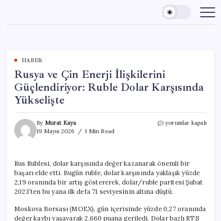
Skip
to
content
HABER
Rusya ve Çin Enerji İlişkilerini
Güçlendiriyor: Ruble Dolar Karşısında
Yükselişte
Rusya
By
Murat Kaya
yorumlar kapalı
ve
19 Mayıs 2026
1 Min Read
Çin
Enerji
İlişkilerini
Rus Rublesi, dolar karşısında değer kazanarak önemli bir
Güçlendiriyor:
başarı elde etti. Bugün ruble, dolar karşısında yaklaşık yüzde
Ruble
Dolar
2,19 oranında bir artış göstererek, dolar/ruble paritesi Şubat
Karşısında
2023’ten bu yana ilk defa 71 seviyesinin altına düştü.
Yükselişte
için
Moskova Borsası (MOEX), gün içerisinde yüzde 0,27 oranında
değer kaybı yaşayarak 2.660 puana geriledi. Dolar bazlı RTS