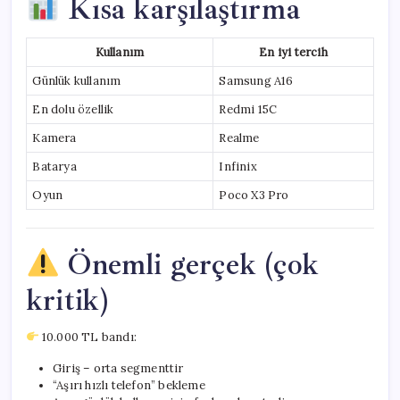
Kısa karşılaştırma
Kullanım
En iyi tercih
Günlük kullanım
Samsung A16
En dolu özellik
Redmi 15C
Kamera
Realme
Batarya
Infinix
Oyun
Poco X3 Pro
Önemli gerçek (çok
kritik)
10.000 TL bandı:
Giriş – orta segmenttir
“Aşırı hızlı telefon” bekleme