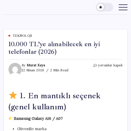
Skip
to
content
TEKNOLOJI
10.000 TL’ye alınabilecek en iyi
telefonlar (2026)
10.000
By
Murat Kaya
yorumlar kapalı
TL’ye
22 Nisan 2026
2 Min Read
alınabilecek
en
iyi
telefonlar
1. En mantıklı seçenek
(2026)
için
(genel kullanım)
Samsung Galaxy A16 / A07
Güvenilir marka