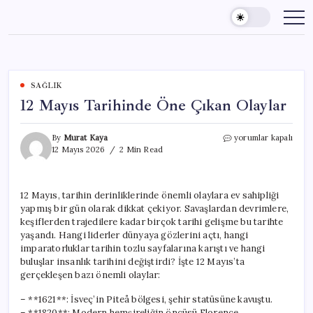
Skip
to
content
SAĞLIK
12 Mayıs Tarihinde Öne Çıkan Olaylar
12
By
Murat Kaya
yorumlar kapalı
Mayıs
12 Mayıs 2026
2 Min Read
Tarihinde
Öne
Çıkan
12 Mayıs, tarihin derinliklerinde önemli olaylara ev sahipliği
Olaylar
yapmış bir gün olarak dikkat çekiyor. Savaşlardan devrimlere,
için
keşiflerden trajedilere kadar birçok tarihi gelişme bu tarihte
yaşandı. Hangi liderler dünyaya gözlerini açtı, hangi
imparatorluklar tarihin tozlu sayfalarına karıştı ve hangi
buluşlar insanlık tarihini değiştirdi? İşte 12 Mayıs’ta
gerçekleşen bazı önemli olaylar:
– **1621**: İsveç’in Piteå bölgesi, şehir statüsüne kavuştu.
– **1820**: Modern hemşireliğin öncüsü Florence