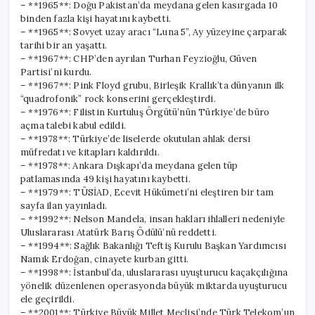
– **1965**: Doğu Pakistan’da meydana gelen kasırgada 10
binden fazla kişi hayatını kaybetti.
– **1965**: Sovyet uzay aracı “Luna 5”, Ay yüzeyine çarparak
tarihi bir an yaşattı.
– **1967**: CHP’den ayrılan Turhan Feyzioğlu, Güven
Partisi’ni kurdu.
– **1967**: Pink Floyd grubu, Birleşik Krallık’ta dünyanın ilk
“quadrofonik” rock konserini gerçekleştirdi.
– **1976**: Filistin Kurtuluş Örgütü’nün Türkiye’de büro
açma talebi kabul edildi.
– **1978**: Türkiye’de liselerde okutulan ahlak dersi
müfredatı ve kitapları kaldırıldı.
– **1978**: Ankara Dışkapı’da meydana gelen tüp
patlamasında 49 kişi hayatını kaybetti.
– **1979**: TÜSİAD, Ecevit Hükümeti’ni eleştiren bir tam
sayfa ilan yayınladı.
– **1992**: Nelson Mandela, insan hakları ihlalleri nedeniyle
Uluslararası Atatürk Barış Ödülü’nü reddetti.
– **1994**: Sağlık Bakanlığı Teftiş Kurulu Başkan Yardımcısı
Namık Erdoğan, cinayete kurban gitti.
– **1998**: İstanbul’da, uluslararası uyuşturucu kaçakçılığına
yönelik düzenlenen operasyonda büyük miktarda uyuşturucu
ele geçirildi.
– **2001**: Türkiye Büyük Millet Meclisi’nde Türk Telekom’un