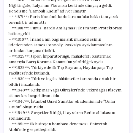
Nightingale, İtalya’nın Floransa kentinde dünyaya geldi.
Kendisine “Lambalı Kadın” adı verilmiştir.
– **1871**: Paris Komünü, kadınlara nafaka hakkı tanıyarak
önemli bir adım attı.
– **1881**: Tunus, Bardo Antlaşması ile Fransız Protektorası
haline geldi.
– **1916**: İrlanda’nın bağımsızlık mücadelesinin
liderlerinden James Connolly, Paskalya Ayaklanması’nın
ardından kurşuna dizildi.
– **1925**: Japon İmparatorluğu, muhalefeti bastırmak
amacıyla Barış Koruma Kanunu’nu yürürlüğe koydu.
– **1929**: Türkiye’de ilk Tıp Bayramı, Haydarpaşa Tıp
Fakültesi’nde kutlandı.
– **1939**: Türk ve İngiliz hükümetleri arasında ortak bir
bildiri imzalandı.
– **1940**: Kırkpınar Yağlı Güreşleri’nde Tekirdağlı Hüseyin,
altıncı kez başpehlivan oldu.
– **1947**: İstanbul Güzel Sanatlar Akademisi’nde “Onlar
Grubu” oluşturuldu.
– **1949**: Sovyetler Birliği, 11 ay süren Berlin ablukasını
sonlandırdı.
– **1951**: İlk hidrojen bombası denemesi, Eniwetok
Atolü’nde gerçekleştirildi.