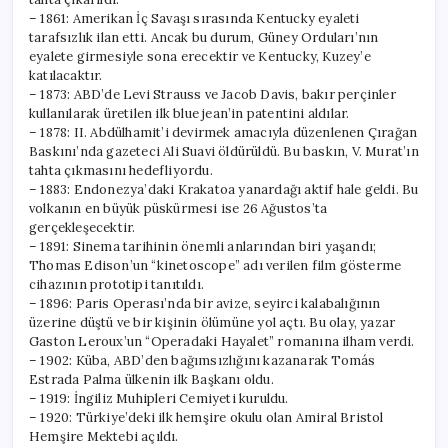
– 1861: Amerikan İç Savaşı sırasında Kentucky eyaleti
tarafsızlık ilan etti. Ancak bu durum, Güney Orduları’nın
eyalete girmesiyle sona erecektir ve Kentucky, Kuzey’e
katılacaktır.
– 1873: ABD’de Levi Strauss ve Jacob Davis, bakır perçinler
kullanılarak üretilen ilk blue jean’in patentini aldılar.
– 1878: II. Abdülhamit’i devirmek amacıyla düzenlenen Çırağan
Baskını’nda gazeteci Ali Suavi öldürüldü. Bu baskın, V. Murat’ın
tahta çıkmasını hedefliyordu.
– 1883: Endonezya’daki Krakatoa yanardağı aktif hale geldi. Bu
volkanın en büyük püskürmesi ise 26 Ağustos’ta
gerçekleşecektir.
– 1891: Sinema tarihinin önemli anlarından biri yaşandı;
Thomas Edison’un “kinetoscope” adı verilen film gösterme
cihazının prototipi tanıtıldı.
– 1896: Paris Operası’nda bir avize, seyirci kalabalığının
üzerine düştü ve bir kişinin ölümüne yol açtı. Bu olay, yazar
Gaston Leroux’un “Operadaki Hayalet” romanına ilham verdi.
– 1902: Küba, ABD’den bağımsızlığını kazanarak Tomás
Estrada Palma ülkenin ilk Başkanı oldu.
– 1919: İngiliz Muhipleri Cemiyeti kuruldu.
– 1920: Türkiye’deki ilk hemşire okulu olan Amiral Bristol
Hemşire Mektebi açıldı.