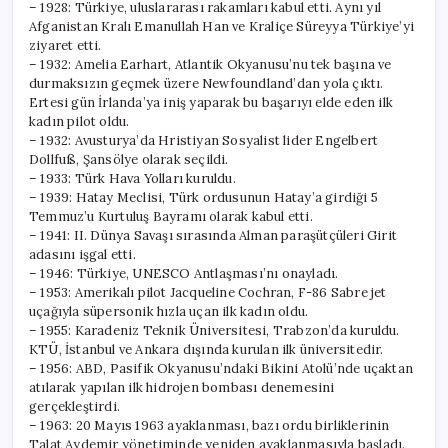
– 1928: Türkiye, uluslararası rakamları kabul etti. Aynı yıl
Afganistan Kralı Emanullah Han ve Kraliçe Süreyya Türkiye’yi
ziyaret etti.
– 1932: Amelia Earhart, Atlantik Okyanusu’nu tek başına ve
durmaksızın geçmek üzere Newfoundland’dan yola çıktı.
Ertesi gün İrlanda’ya iniş yaparak bu başarıyı elde eden ilk
kadın pilot oldu.
– 1932: Avusturya’da Hristiyan Sosyalist lider Engelbert
Dollfuß, Şansölye olarak seçildi.
– 1933: Türk Hava Yolları kuruldu.
– 1939: Hatay Meclisi, Türk ordusunun Hatay’a girdiği 5
Temmuz’u Kurtuluş Bayramı olarak kabul etti.
– 1941: II. Dünya Savaşı sırasında Alman paraşütçüleri Girit
adasını işgal etti.
– 1946: Türkiye, UNESCO Antlaşması’nı onayladı.
– 1953: Amerikalı pilot Jacqueline Cochran, F-86 Sabre jet
uçağıyla süpersonik hızla uçan ilk kadın oldu.
– 1955: Karadeniz Teknik Üniversitesi, Trabzon’da kuruldu.
KTÜ, İstanbul ve Ankara dışında kurulan ilk üniversitedir.
– 1956: ABD, Pasifik Okyanusu’ndaki Bikini Atolü’nde uçaktan
atılarak yapılan ilk hidrojen bombası denemesini
gerçekleştirdi.
– 1963: 20 Mayıs 1963 ayaklanması, bazı ordu birliklerinin
Talat Aydemir yönetiminde yeniden ayaklanmasıyla başladı.