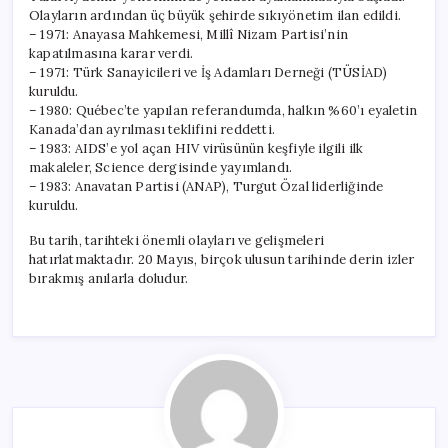
Olayların ardından üç büyük şehirde sıkıyönetim ilan edildi.
– 1971: Anayasa Mahkemesi, Millî Nizam Partisi’nin
kapatılmasına karar verdi.
– 1971: Türk Sanayicileri ve İş Adamları Derneği (TÜSİAD)
kuruldu.
– 1980: Québec’te yapılan referandumda, halkın %60’ı eyaletin
Kanada’dan ayrılması teklifini reddetti.
– 1983: AIDS’e yol açan HIV virüsünün keşfiyle ilgili ilk
makaleler, Science dergisinde yayımlandı.
– 1983: Anavatan Partisi (ANAP), Turgut Özal liderliğinde
kuruldu.
Bu tarih, tarihteki önemli olayları ve gelişmeleri
hatırlatmaktadır. 20 Mayıs, birçok ulusun tarihinde derin izler
bırakmış anılarla doludur.