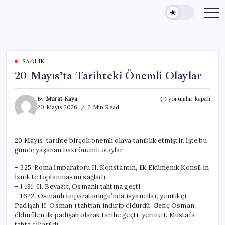
Skip
to
content
SAĞLIK
20 Mayıs’ta Tarihteki Önemli Olaylar
20
By
Murat Kaya
yorumlar kapalı
Mayıs’ta
20 Mayıs 2026
2 Min Read
Tarihteki
Önemli
Olaylar
20 Mayıs, tarihte birçok önemli olaya tanıklık etmiştir. İşte bu
için
günde yaşanan bazı önemli olaylar:
– 325: Roma İmparatoru II. Konstantin, ilk Ekümenik Konsil’in
İznik’te toplanmasını sağladı.
– 1481: II. Beyazıt, Osmanlı tahtına geçti.
– 1622: Osmanlı İmparatorluğu’nda isyancılar, yenilikçi
Padişah II. Osman’ı tahttan indirip öldürdü. Genç Osman,
öldürülen ilk padişah olarak tarihe geçti; yerine I. Mustafa
tahta çıkarıldı.