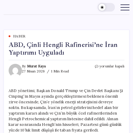
Skip
to
content
HABER
ABD, Çinli Hengli Rafinerisi’ne İran
Yaptırımı Uyguladı
ABD,
By
Murat Kaya
yorumlar kapalı
Çinli
27 Nisan 2026
1 Min Read
Hengli
Rafinerisi’ne
İran
ABD yönetimi, Başkan Donald Trump ve Çin Devlet Başkanı Şi
Yaptırımı
Cinping’in Mayıs ayında gerçekleştirmesi beklenen önemli
Uyguladı
için
zirve öncesinde, Çin’e yönelik enerji stratejisini devreye
soktu. Bu kapsamda, İran’ın petrol gelirlerini hedef alan bir
yaptırım kararı alındı ve Çin’in büyük özel rafinerilerinden
Hengli Petrochemical yaptırım listesine dahil edildi. Alınan
karar sonrasında Hengli’nin hisseleri, Pazartesi günü günlük
yüzde 10’luk limit düşüşü ile taban fiyata geriledi.