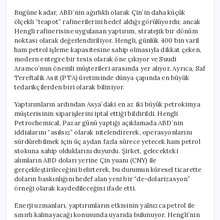
Bugüne kadar, ABD’nin ağırlıklı olarak Çin’in daha küçük
ölçekli “teapot” rafinerilerini hedef aldığı görülüyordu; ancak
Hengli rafinerisine uygulanan yaptırım, stratejik bir dönüm
noktası olarak değerlendiriliyor. Hengli, günlük 400 bin varil
ham petrol işleme kapasitesine sahip olmasıyla dikkat çeken,
modern entegre bir tesis olarak öne çıkıyor ve Suudi
Aramco’nun önemli müşterileri arasında yer alıyor. Ayrıca, Saf
Tereftalik Asit (PTA) üretiminde dünya çapında en büyük
tedarikçilerden biri olarak biliniyor.
Yaptırımların ardından Asya’daki en az iki büyük petrokimya
müşterisinin siparişlerini iptal ettiği bildirildi. Hengli
Petrochemical, Pazar günü yaptığı açıklamada ABD’nin
iddialarını “asılsız” olarak nitelendirerek, operasyonlarını
sürdürebilmek için üç aydan fazla sürece yetecek ham petrol
stokuna sahip olduklarını duyurdu. Şirket, gelecekteki
alımların ABD doları yerine Çin yuanı (CNY) ile
gerçekleştirileceğini belirterek, bu durumun küresel ticarette
doların baskınlığını hedef alan yeni bir “de-dolarizasyon”
örneği olarak kaydedileceğini ifade etti.
Enerji uzmanları, yaptırımların etkisinin yalnızca petrol ile
sınırlı kalmayacağı konusunda uyarıda bulunuyor. Hengli’nin