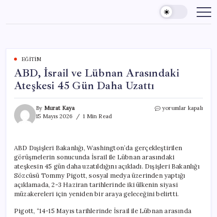
Skip
to
content
EĞITIM
ABD, İsrail ve Lübnan Arasındaki
Ateşkesi 45 Gün Daha Uzattı
ABD,
By
Murat Kaya
yorumlar kapalı
İsrail
15 Mayıs 2026
1 Min Read
ve
Lübnan
Arasındaki
ABD Dışişleri Bakanlığı, Washington’da gerçekleştirilen
Ateşkesi
görüşmelerin sonucunda İsrail ile Lübnan arasındaki
45
Gün
ateşkesin 45 gün daha uzatıldığını açıkladı. Dışişleri Bakanlığı
Daha
Sözcüsü Tommy Pigott, sosyal medya üzerinden yaptığı
Uzattı
açıklamada, 2-3 Haziran tarihlerinde iki ülkenin siyasi
için
müzakereleri için yeniden bir araya geleceğini belirtti.
Pigott, “14-15 Mayıs tarihlerinde İsrail ile Lübnan arasında