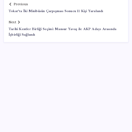
Previous
Tokat’ta İki Minibüsün Çarpışması Sonucu 11 Kişi Yaralandı
Next
Tarihi Kentler Birliği Seçimi: Mansur Yavaş ile AKP Adayı Arasında
İşbirliği Sağlandı
SON YAZILAR
Pezeşkiyan: Teslim olmaya zorlanırsak savaşırız,
boyun eğmeyiz
Airbnb, ürün geliştirme süreçlerinde yapay zekayı