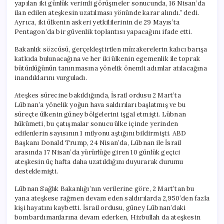
yapılan iki günlük verimli görüşmeler sonucunda, 16 Nisan’da
ilan edilen ateşkesin uzatılması yönünde karar alındı.” dedi.
Ayrıca, iki ülkenin askeri yetkililerinin de 29 Mayıs’ta
Pentagon’da bir güvenlik toplantısı yapacağını ifade etti.
Bakanlık sözcüsü, gerçekleştirilen müzakerelerin kalıcı barışa
katkıda bulunacağına ve her iki ülkenin egemenlik ile toprak
bütünlüğünün tanınmasına yönelik önemli adımlar atılacağına
inandıklarını vurguladı.
Ateşkes sürecine bakıldığında, İsrail ordusu 2 Mart’ta
Lübnan’a yönelik yoğun hava saldırıları başlatmış ve bu
süreçte ülkenin güney bölgelerini işgal etmişti. Lübnan
hükümeti, bu çatışmalar sonucu ülke içinde yerinden
edilenlerin sayısının 1 milyonu aştığını bildirmişti. ABD
Başkanı Donald Trump, 24 Nisan’da, Lübnan ile İsrail
arasında 17 Nisan’da yürürlüğe giren 10 günlük geçici
ateşkesin üç hafta daha uzatıldığını duyurarak durumu
desteklemişti.
Lübnan Sağlık Bakanlığı’nın verilerine göre, 2 Mart’tan bu
yana ateşkese rağmen devam eden saldırılarda 2,950’den fazla
kişi hayatını kaybetti. İsrail ordusu, güney Lübnan’daki
bombardımanlarına devam ederken, Hizbullah da ateşkesin