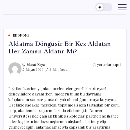
Skip
to
content
EKONOMI
Aldatma Döngüsü: Bir Kez Aldatan
Her Zaman Aldatır Mı?
Aldatma
By
Murat Kaya
yorumlar kapalı
Döngüsü:
17 Mayıs 2026
2 Min Read
Bir
Kez
Aldatan
İlişkiler üzerine yapılan incelemeler genellikle bireysel
Her
deneyimlere dayanırken, modern bilim bu davranış
Zaman
Aldatır
kalıplarının sadece şansa dayalı olmadığını ortaya koyuyor.
Mı?
Özellikle sadakat meselesi, toplumda sıkça tartışılan bir konu
için
olup, akademik araştırmaları da etkilemiştir. Denver
Üniversitesi’nde çalışan klinik psikologlar, partnerine ihanet
eden kişilerin bu davranışlarının alışkanlık haline gelip
gelmeyeceğini anlamak amacıyla kapsamlı bir araştırma