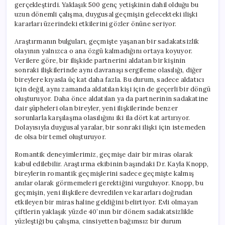
gerçekleştirdi. Yaklaşık 500 genç yetişkinin dahil olduğu bu
uzun dönemli çalışma, duygusal geçmişin gelecekteki ilişki
kararları üzerindeki etkilerini gözler önüne seriyor.
Araştırmanın bulguları, geçmişte yaşanan bir sadakatsizlik
olayının yalnızca o ana özgü kalmadığını ortaya koyuyor.
Verilere göre, bir ilişkide partnerini aldatan bir kişinin
sonraki ilişkilerinde aynı davranışı sergileme olasılığı, diğer
bireylere kıyasla üç kat daha fazla. Bu durum, sadece aldatıcı
için değil, aynı zamanda aldatılan kişi için de geçerli bir döngü
oluşturuyor. Daha önce aldatılan ya da partnerinin sadakatine
dair şüpheleri olan bireyler, yeni ilişkilerinde benzer
sorunlarla karşılaşma olasılığını iki ila dört kat artırıyor.
Dolayısıyla duygusal yaralar, bir sonraki ilişki için istemeden
de olsa bir temel oluşturuyor.
Romantik deneyimlerimiz, geçmişe dair bir miras olarak
kabul edilebilir. Araştırma ekibinin başındaki Dr. Kayla Knopp,
bireylerin romantik geçmişlerini sadece geçmişte kalmış
anılar olarak görmemeleri gerektiğini vurguluyor. Knopp, bu
geçmişin, yeni ilişkilere devredilen ve kararları doğrudan
etkileyen bir miras haline geldiğini belirtiyor. Evli olmayan
çiftlerin yaklaşık yüzde 40’ının bir dönem sadakatsizlikle
yüzleştiği bu çalışma, cinsiyetten bağımsız bir durum