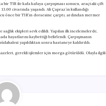
Bir
bir TIR ile kafa kafaya çarpışması sonucu, araçtaki çift
Çift
 13.00 civarında yaşandı. Ali Çapraz’ın kullandığı
Hayatını
ucu önce bir TIR’ın dorsesine çarptı, ardından mermer
Kaybetti
için
sağlık ekipleri sevk edildi. Yapılan ilk incelemelerde,
ada hayatlarını kaybettiği belirlendi. Çarpışmanın
 müdahalesi yapıldıktan sonra hastaneye kaldırıldı.
zeleri, gerekli işlemler için morga götürüldü. Olayla ilgili