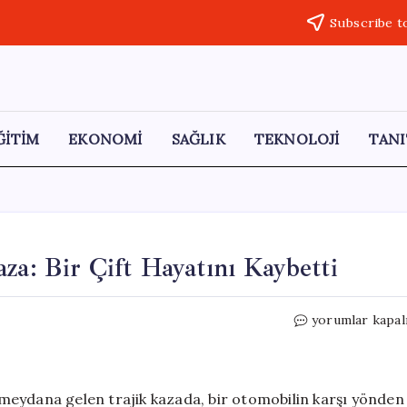
Subscribe t
ĞİTİM
EKONOMİ
SAĞLIK
TEKNOLOJİ
TANI
za: Bir Çift Hayatını Kaybetti
Antalya-
yorumlar kapal
Isparta
Yolunda
Feci
Kaza:
meydana gelen trajik kazada, bir otomobilin karşı yönden