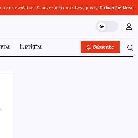
o our newsletter & never miss our best posts.
Subscribe Now!
TIM
İLETİŞİM
Subscribe
ı
SON YAZILAR
GTA 6’nın oynanış videosu 27 Ağustos’ta
Netflix’te yayınlanacak