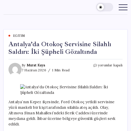
Skip
to
content
EĞITIM
Antalya’da Otokoç Servisine Silahlı
Saldırı: İki Şüpheli Gözaltında
Antalya’da
By
Murat Kaya
yorumlar kapalı
Otokoç
7 Haziran 2026
1 Min Read
Servisine
Silahlı
Saldırı:
İki
Şüpheli
Gözaltında
Antalya’nın Kepez ilçesinde, Ford Otokoç yetkili servisine
için
yüzü maskeli bir kişi tarafından silahla ateş açıldı. Olay,
Altınova Sinan Mahallesi’ndeki Serik Caddesi üzerinde
meydana geldi. İhbar üzerine bölgeye güvenlik güçleri sevk
edildi.