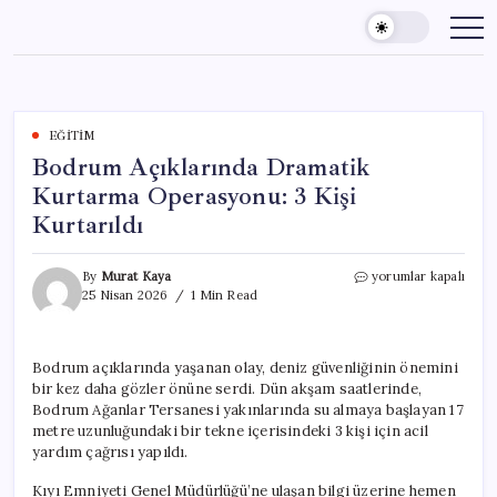
Skip
to
content
EĞITIM
Bodrum Açıklarında Dramatik
Kurtarma Operasyonu: 3 Kişi
Kurtarıldı
Bodrum
By
Murat Kaya
yorumlar kapalı
Açıklarında
25 Nisan 2026
1 Min Read
Dramatik
Kurtarma
Operasyonu:
Bodrum açıklarında yaşanan olay, deniz güvenliğinin önemini
3
bir kez daha gözler önüne serdi. Dün akşam saatlerinde,
Kişi
Kurtarıldı
Bodrum Ağanlar Tersanesi yakınlarında su almaya başlayan 17
için
metre uzunluğundaki bir tekne içerisindeki 3 kişi için acil
yardım çağrısı yapıldı.
Kıyı Emniyeti Genel Müdürlüğü’ne ulaşan bilgi üzerine hemen