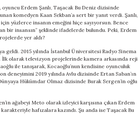
Deniz
, oyuncu Erdem Şanlı, Taşacak Bu Deniz dizisinde
Dizisinin
bulunan komedyen Kaan Sekban’a sert bir yanıt verdi. Şanlı,
İso’su
ak için yüzlerce insanın emeğini hiçe sayıyorsun. Bence
ve
an bir insansın” şeklinde ifadelerde bulundu. Peki, Erdem
Kariyeri
rojelerde yer aldı?
Hakkında
Bilgiler
ya geldi. 2015 yılında İstanbul Üniversitesi Radyo Sinema
için
 İlk olarak televizyon projelerinde kamera arkasında reji
caoğlu ile tanışarak, Kocaoğlu’nun kendisine oyunculuk
zyon deneyimini 2019 yılında Avlu dizisinde Ertan Saban’ın
a Dünyaya Hükümdar Olmaz dizisinde Burak Sergen’in oğlu
n’in ağabeyi Meto olarak izleyici karşısına çıkan Erdem
 karakteriyle hafızalara kazındı. Şu anda ise Taşacak Bu