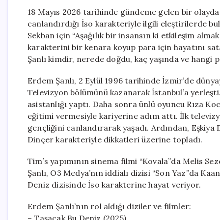
18 Mayıs 2026 tarihinde gündeme gelen bir olayda
canlandırdığı İso karakteriyle ilgili eleştirilerde 
Sekban için “Aşağılık bir insansın ki etkileşim alm
karakterini bir kenara koyup para için hayatını sat
Şanlı kimdir, nerede doğdu, kaç yaşında ve hangi p
Erdem Şanlı, 2 Eylül 1996 tarihinde İzmir’de dünya
Televizyon bölümünü kazanarak İstanbul’a yerleşti.
asistanlığı yaptı. Daha sonra ünlü oyuncu Rıza Ko
eğitimi vermesiyle kariyerine adım attı. İlk televi
gençliğini canlandırarak yaşadı. Ardından, Eşkiy
Dinçer karakteriyle dikkatleri üzerine topladı.
Tim’s yapımının sinema filmi “Kovala”da Melis Seze
Şanlı, O3 Medya’nın iddialı dizisi “Son Yaz”da Kaan
Deniz dizisinde İso karakterine hayat veriyor.
Erdem Şanlı’nın rol aldığı diziler ve filmler:
– Taşacak Bu Deniz (2025)