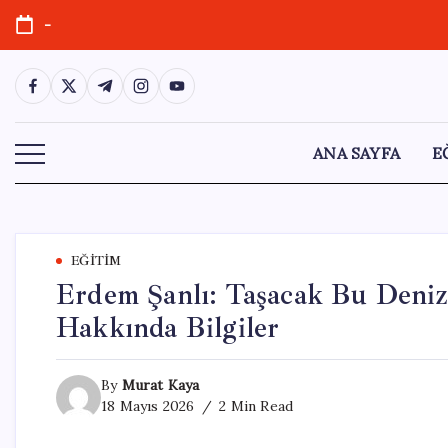
Skip
-
to
content
https://www.facebook.com/
https://twitter.com/
https://t.me/
https://www.instagram.com/
https://youtube.com/
ANA SAYFA
E
EĞITIM
Erdem Şanlı: Taşacak Bu Deniz D
Hakkında Bilgiler
By
Murat Kaya
18 Mayıs 2026
2 Min Read