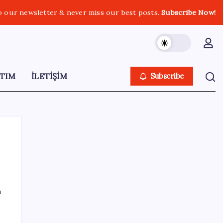
o our newsletter & never miss our best posts.
Subscribe Now!
TIM
İLETİŞİM
Subscribe
SON YAZILAR
ı
GTA 6’nın oynanış videosu 27 Ağustos’ta
Netflix’te yayınlanacak