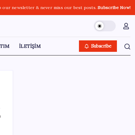
o our newsletter & never miss our best posts.
Subscribe Now!
TIM
İLETİŞİM
Subscribe
SON YAZILAR
ı
GTA 6’nın oynanış videosu 27 Ağustos’ta
Netflix’te yayınlanacak