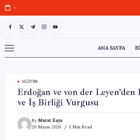
Skip
-
to
content
https://www.facebook.com/
https://twitter.com/
https://t.me/
https://www.instagram.com/
https://youtube.com/
ANA SAYFA
E
EĞITIM
Erdoğan ve von der Leyen’den Kr
ve İş Birliği Vurgusu
By
Murat Kaya
20 Mayıs 2026
1 Min Read