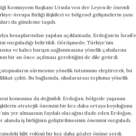
Leyen’den
iği Komisyonu Başkanı Ursula von der Leyen ile önemli
Kritik
ye-Avrupa Birliği ilişkileri ve bölgesel gelişmelerin yanı
İletişim:
uları da gündeme taşıdı.
Bölgesel
Gelişmeler
edya hesaplarından yapılan açıklamada, Erdoğan’ın İsrail’
ve
ini vurguladığı belirtildi. Görüşmede, Türkiye’nin
İş
ına ve kalıcı barışın sağlanmasına yönelik çabalarını
Birliği
n bir an önce açılması gerektiğini de dile getirdi.
Vurgusu
için
çatışmaların sürmesine yönelik tutumunu eleştirerek, bu
dikkat çekti. Bu bağlamda, uluslararası topluma yönelik
si konusuna da değinildi. Erdoğan, bölgede yaşanan
ilişkilerin stratejik önemini bir kez daha ortaya koyduğunu
ye’nin yer almasının faydalı olacağını ifade eden Erdoğan,
r alanda iş birliğinin geliştirilmesinin önemini vurguladı.
sindeki kilit rolünü bir kez daha gözler önüne serdi.