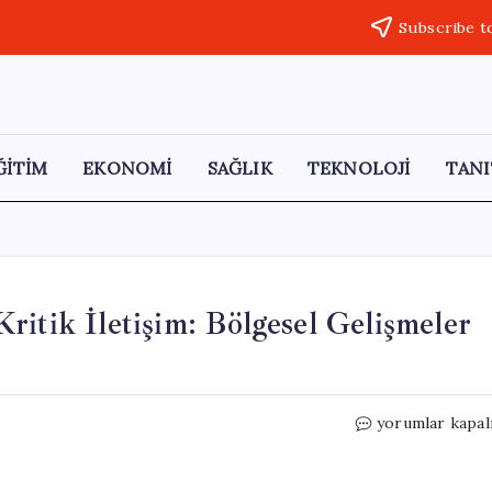
Subscribe t
ĞİTİM
EKONOMİ
SAĞLIK
TEKNOLOJİ
TANI
itik İletişim: Bölgesel Gelişmeler
Erdoğan
yorumlar kapal
ve
von
der