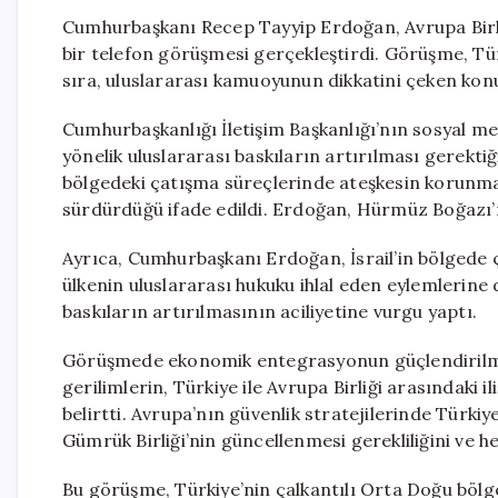
Cumhurbaşkanı Recep Tayyip Erdoğan, Avrupa Birl
bir telefon görüşmesi gerçekleştirdi. Görüşme, Türki
sıra, uluslararası kamuoyunun dikkatini çeken kon
Cumhurbaşkanlığı İletişim Başkanlığı’nın sosyal m
yönelik uluslararası baskıların artırılması gerektiğ
bölgedeki çatışma süreçlerinde ateşkesin korunmas
sürdürdüğü ifade edildi. Erdoğan, Hürmüz Boğazı’nı
Ayrıca, Cumhurbaşkanı Erdoğan, İsrail’in bölgede 
ülkenin uluslararası hukuku ihlal eden eylemlerine 
baskıların artırılmasının aciliyetine vurgu yaptı.
Görüşmede ekonomik entegrasyonun güçlendirilme
gerilimlerin, Türkiye ile Avrupa Birliği arasındaki 
belirtti. Avrupa’nın güvenlik stratejilerinde Türki
Gümrük Birliği’nin güncellenmesi gerekliliğini ve he
Bu görüşme, Türkiye’nin çalkantılı Orta Doğu bölge