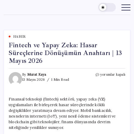
Skip
to
content
HABER
Fintech ve Yapay Zeka: Hasar
Süreçlerine Dönüşümün Anahtarı | 13
Mayıs 2026
Fintech
By
Murat Kaya
yorumlar kapalı
ve
13 Mayıs 2026
1 Min Read
Yapay
Zeka:
Hasar
Finansal teknoloji (fintech) sektörü, yapay zeka (YZ)
Süreçlerine
uygulamaları ile birleşerek hasar süreçlerinde köklü
Dönüşümün
Anahtarı
değişiklikler yaratmaya devam ediyor. Mobil bankacılık,
|
nesnelerin interneti (IoT), yeni nesil ödeme sistemleri ve
13
blockchain gibi teknolojiler, finans dünyasında devrim
Mayıs
niteliğinde yenilikler sunuyor.
2026