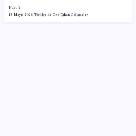
Next
13 Mayıs 2026 Türkiye’de Öne Çıkan Gelişmeler
SON YAZILAR
Pezeşkiyan: Teslim olmaya zorlanırsak savaşırız,
boyun eğmeyiz
Airbnb, ürün geliştirme süreçlerinde yapay zekayı
kullanıyor
Google Pixel Watch 5 Sızdırıldı: İşte Detaylar