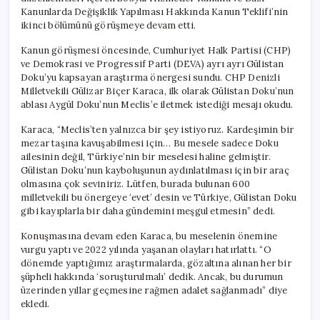
için
Kanunlarda Değişiklik Yapılması Hakkında Kanun Teklifi’nin
ikinci bölümünü görüşmeye devam etti.
Kanun görüşmesi öncesinde, Cumhuriyet Halk Partisi (CHP)
ve Demokrasi ve Progressif Parti (DEVA) ayrı ayrı Gülistan
Doku’yu kapsayan araştırma önergesi sundu. CHP Denizli
Milletvekili Gülizar Biçer Karaca, ilk olarak Gülistan Doku’nun
ablası Aygül Doku’nun Meclis’e iletmek istediği mesajı okudu.
Karaca, “Meclis’ten yalnızca bir şey istiyoruz. Kardeşimin bir
mezar taşına kavuşabilmesi için… Bu mesele sadece Doku
ailesinin değil, Türkiye’nin bir meselesi haline gelmiştir.
Gülistan Doku’nun kayboluşunun aydınlatılması için bir araç
olmasına çok seviniriz. Lütfen, burada bulunan 600
milletvekili bu önergeye ‘evet’ desin ve Türkiye, Gülistan Doku
gibi kayıplarla bir daha gündemini meşgul etmesin” dedi.
Konuşmasına devam eden Karaca, bu meselenin önemine
vurgu yaptı ve 2022 yılında yaşanan olayları hatırlattı. “O
dönemde yaptığımız araştırmalarda, gözaltına alınan her bir
şüpheli hakkında ‘soruşturulmalı’ dedik. Ancak, bu durumun
üzerinden yıllar geçmesine rağmen adalet sağlanmadı” diye
ekledi.