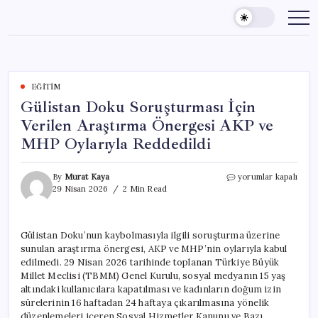
Skip
to
content
EĞITIM
Gülistan Doku Soruşturması İçin
Verilen Araştırma Önergesi AKP ve
MHP Oylarıyla Reddedildi
Gülistan
By
Murat Kaya
yorumlar kapalı
Doku
29 Nisan 2026
2 Min Read
Soruşturması
İçin
Verilen
Gülistan Doku’nun kaybolmasıyla ilgili soruşturma üzerine
Araştırma
sunulan araştırma önergesi, AKP ve MHP’nin oylarıyla kabul
Önergesi
AKP
edilmedi. 29 Nisan 2026 tarihinde toplanan Türkiye Büyük
ve
Millet Meclisi (TBMM) Genel Kurulu, sosyal medyanın 15 yaş
MHP
altındaki kullanıcılara kapatılması ve kadınların doğum izin
Oylarıyla
sürelerinin 16 haftadan 24 haftaya çıkarılmasına yönelik
Reddedildi
düzenlemeleri içeren Sosyal Hizmetler Kanunu ve Bazı