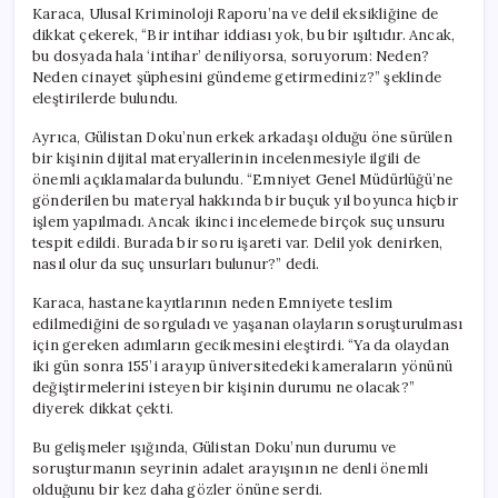
Karaca, Ulusal Kriminoloji Raporu’na ve delil eksikliğine de
dikkat çekerek, “Bir intihar iddiası yok, bu bir ışıltıdır. Ancak,
bu dosyada hala ‘intihar’ deniliyorsa, soruyorum: Neden?
Neden cinayet şüphesini gündeme getirmediniz?” şeklinde
eleştirilerde bulundu.
Ayrıca, Gülistan Doku’nun erkek arkadaşı olduğu öne sürülen
bir kişinin dijital materyallerinin incelenmesiyle ilgili de
önemli açıklamalarda bulundu. “Emniyet Genel Müdürlüğü’ne
gönderilen bu materyal hakkında bir buçuk yıl boyunca hiçbir
işlem yapılmadı. Ancak ikinci incelemede birçok suç unsuru
tespit edildi. Burada bir soru işareti var. Delil yok denirken,
nasıl olur da suç unsurları bulunur?” dedi.
Karaca, hastane kayıtlarının neden Emniyete teslim
edilmediğini de sorguladı ve yaşanan olayların soruşturulması
için gereken adımların gecikmesini eleştirdi. “Ya da olaydan
iki gün sonra 155’i arayıp üniversitedeki kameraların yönünü
değiştirmelerini isteyen bir kişinin durumu ne olacak?”
diyerek dikkat çekti.
Bu gelişmeler ışığında, Gülistan Doku’nun durumu ve
soruşturmanın seyrinin adalet arayışının ne denli önemli
olduğunu bir kez daha gözler önüne serdi.