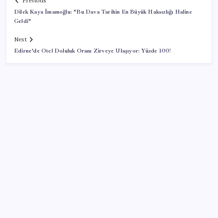
Previous
Dilek Kaya İmamoğlu: “Bu Dava Tarihin En Büyük Haksızlığı Haline
Geldi”
Next
Edirne’de Otel Doluluk Oranı Zirveye Ulaşıyor: Yüzde 100!
SON YAZILAR
OpenAI, yapay zeka modellerinin sınırların dışına
çıktığını açıkladı
Türkiye’de İnternet Kullanım Oranı Ne Durumda?
TÜİK Açıkladı!