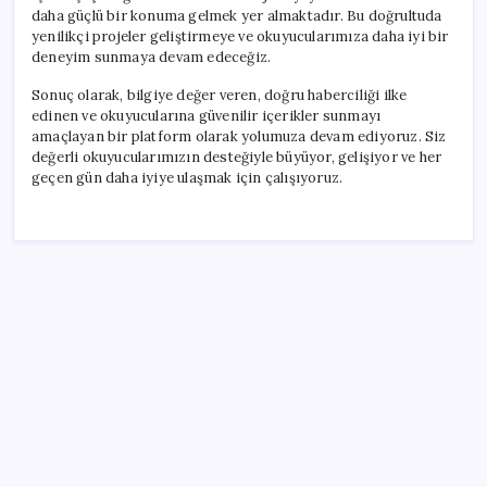
daha güçlü bir konuma gelmek yer almaktadır. Bu doğrultuda
yenilikçi projeler geliştirmeye ve okuyucularımıza daha iyi bir
deneyim sunmaya devam edeceğiz.
Sonuç olarak, bilgiye değer veren, doğru haberciliği ilke
edinen ve okuyucularına güvenilir içerikler sunmayı
amaçlayan bir platform olarak yolumuza devam ediyoruz. Siz
değerli okuyucularımızın desteğiyle büyüyor, gelişiyor ve her
geçen gün daha iyiye ulaşmak için çalışıyoruz.
SON YAZILAR
OpenAI’ın gizemli cihazı şekilleniyor: Hokey diski
kadar, fiyatı 400 dolar