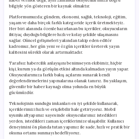
haber vermek değil, aynı zamanda okuyucularımıza doğru
bilgiyle yön gösteren bir kaynak olmaktır.
Platformumuzda; gündem, ekonomi, sağlık, teknoloji, eğitim,
yaşam ve daha birçok farklı kategoride içerik üretmekteyiz.
Her biri alanında özenle hazırlanan bu içerikler, okuyucuların
ihtiyaç duyduğu bilgilere hızlı ve kolay şekilde ulaşmasını
sağlar. Güncel gelişmeleri yakından takip eden editör
kadromuz, her gün yeni ve özgün içerikler üreterek yayın
kalitesini sürekli olarak artırmaktadır.
Tarafsız habercilik anlayışını benimseyen ekibimiz, hiçbir
kişi, kurum ya da görüşün etkisi altında kalmadan yayın yapar.
Okuyucularımıza farklı bakış açılarını sunarak kendi
değerlendirmelerini yapmalarına olanak tanırız. Bu yaklaşım,
güvenilir bir haber kaynağı olma yolunda en büyük
gücümüzdür.
Teknolojinin sunduğu imkanları en iyi şekilde kullanarak,
içeriklerimizi hızlı ve erişilebilir hale getiriyoruz. Mobil
uyumlu altyapımız sayesinde okuyucularımız istedikleri
yerden, istedikleri zaman içeriklerimize ulaşabilir. Kullanıcı
deneyimini ön planda tutan yapımız ile sade, hızlı ve pratik bir
okuma ortamı sunmayı hedefliyoruz.