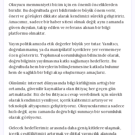
Okuyucu memnuniyeti bizim için en önemli önceliklerden
biridir. Bu doğrultuda geri bildirimlere büyük önem verir,
öneri ve görüşleri dikkate alarak kendimizi sürekli geliştiririz.
Amacımız, sadece bir haber sitesi olmak değil; aynı zamanda
güven duyulan, takip edilen ve referans alınan bir bilgi
platformu olmaktır.
Yayın politikamızda etik değerler büyük yer tutar. Yanıltıcı,
doğrulanmamış ya da manipülatif içeriklere yer vermemeye
özen gösteririz. Toplumsal sorumluluğun bilincinde olarak,
doğru bilginin yayılmasına katkı sağlamayı hedefleriz. Bu
doğrultuda hem bireylerin bilinçlenmesine katkıda bulunur
hem de sağlıklı bir bilgi akışı oluşturmayı amaçlarız.
Günümüz internet dünyasında bilgi kirliliğinin arttığı bir
ortamda, güvenilir kaynaklara olan ihtiyaç her geçen gün
artmaktadır. Biz de bu ihtiyaca cevap verebilmek için sürekli
olarak kendimizi yeniliyor, içerik kalitemizi artırıyor ve
teknolojik altyapımızı geliştiriyoruz. Okuyucularımıza sadece
hızlı değil, aynı zamanda doğru bilgi sunmayı bir sorumluluk
olarak görüyoruz.
Gelecek hedeflerimiz arasında daha geniş kitlelere ulaşmak,
içerik çeşitliliğimizi artırmak ve dijital yayıncılık alanında