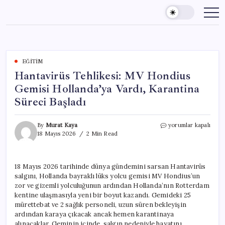
Skip
to
content
EĞITIM
Hantavirüs Tehlikesi: MV Hondius
Gemisi Hollanda’ya Vardı, Karantina
Süreci Başladı
Hantavirüs
By
Murat Kaya
yorumlar kapalı
Tehlikesi:
18 Mayıs 2026
2 Min Read
MV
Hondius
Gemisi
18 Mayıs 2026 tarihinde dünya gündemini sarsan Hantavirüs
Hollanda’ya
salgını, Hollanda bayraklı lüks yolcu gemisi MV Hondius’un
Vardı,
Karantina
zor ve gizemli yolculuğunun ardından Hollanda’nın Rotterdam
Süreci
kentine ulaşmasıyla yeni bir boyut kazandı. Gemideki 25
Başladı
mürettebat ve 2 sağlık personeli, uzun süren bekleyişin
için
ardından karaya çıkacak ancak hemen karantinaya
alınacaklar. Geminin içinde, salgın nedeniyle hayatını