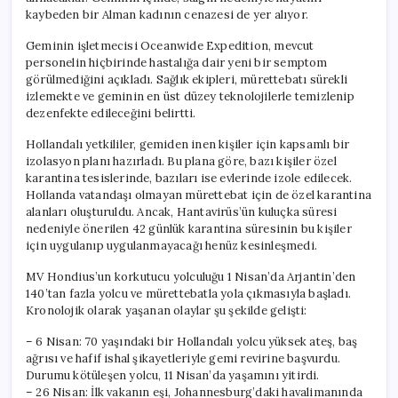
kaybeden bir Alman kadının cenazesi de yer alıyor.
Geminin işletmecisi Oceanwide Expedition, mevcut
personelin hiçbirinde hastalığa dair yeni bir semptom
görülmediğini açıkladı. Sağlık ekipleri, mürettebatı sürekli
izlemekte ve geminin en üst düzey teknolojilerle temizlenip
dezenfekte edileceğini belirtti.
Hollandalı yetkililer, gemiden inen kişiler için kapsamlı bir
izolasyon planı hazırladı. Bu plana göre, bazı kişiler özel
karantina tesislerinde, bazıları ise evlerinde izole edilecek.
Hollanda vatandaşı olmayan mürettebat için de özel karantina
alanları oluşturuldu. Ancak, Hantavirüs’ün kuluçka süresi
nedeniyle önerilen 42 günlük karantina süresinin bu kişiler
için uygulanıp uygulanmayacağı henüz kesinleşmedi.
MV Hondius’un korkutucu yolculuğu 1 Nisan’da Arjantin’den
140’tan fazla yolcu ve mürettebatla yola çıkmasıyla başladı.
Kronolojik olarak yaşanan olaylar şu şekilde gelişti:
– 6 Nisan: 70 yaşındaki bir Hollandalı yolcu yüksek ateş, baş
ağrısı ve hafif ishal şikayetleriyle gemi revirine başvurdu.
Durumu kötüleşen yolcu, 11 Nisan’da yaşamını yitirdi.
– 26 Nisan: İlk vakanın eşi, Johannesburg’daki havalimanında