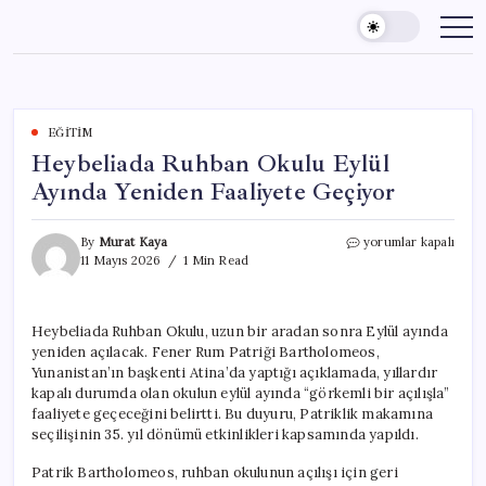
Skip
to
content
EĞITIM
Heybeliada Ruhban Okulu Eylül
Ayında Yeniden Faaliyete Geçiyor
Heybeliada
By
Murat Kaya
yorumlar kapalı
Ruhban
11 Mayıs 2026
1 Min Read
Okulu
Eylül
Ayında
Heybeliada Ruhban Okulu, uzun bir aradan sonra Eylül ayında
Yeniden
yeniden açılacak. Fener Rum Patriği Bartholomeos,
Faaliyete
Geçiyor
Yunanistan’ın başkenti Atina’da yaptığı açıklamada, yıllardır
için
kapalı durumda olan okulun eylül ayında “görkemli bir açılışla”
faaliyete geçeceğini belirtti. Bu duyuru, Patriklik makamına
seçilişinin 35. yıl dönümü etkinlikleri kapsamında yapıldı.
Patrik Bartholomeos, ruhban okulunun açılışı için geri