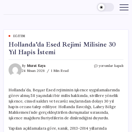
Skip
to
content
EĞITIM
Hollanda’da Esed Rejimi Milisine 30
Yıl Hapis İstemi
Hollanda’da
By
Murat Kaya
yorumlar kapalı
Esed
24 Nisan 2026
1 Min Read
Rejimi
Milisine
30
Hollanda’da, Beşşar Esed rejiminin işkence uygulamalarında
Yıl
görev almış 58 yaşındaki bir milis hakkında, sivillere yönelik
Hapis
İstemi
işkence, cinsel saldırı ve tecavüz suçlarından dolayı 30 yıl
için
hapis cezası talep ediliyor. Hollanda Savcılığı, Lahey Bölge
Mahkemesi’nde gerçekleştirilen duruşmalar sırasında,
işkence mağduru Suriyelilerin de dinlendiğini duyurdu.
Yapılan açıklamalara göre, sanık, 2013-2014 yıllarında