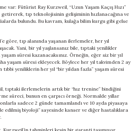
Ray
şme var: Fütürist Ray Kurzweil, “Uzun Yaşam Kaçış Hızı”
Kurzweil’den
etirerek, tıp teknolojisinin gelişiminin hızlanacağına ve
Çarpıcı
ialarda bulundu. Bu kavram, kulağa bilim kurgu gibi gelse
Tahminler
için
, tıp alanında yaşanan ilerlemeler, her yıl
cak. Yani, bir yıl yaşlansanız bile, tıptaki yenilikler
yaşam süresi kazanacaksınız. Örneğin, eğer siz bir yıl
 daha yaşam süresi ekleyecek. Böylece her yıl takvimden 2 ay
tıbbi yeniliklerin her yıl “bir yıldan fazla” yaşam süresi
ptaki ilerlemelerin artık bir “hız trenine” bindiğini
tirme süreci, bunun en çarpıcı örneği. Normalde yıllar
syonlarla sadece 2 günde tamamlandı ve 10 ayda piyasaya
e edilmiş biyoloji” sayesinde kanser ve diğer hastalıklara
.
eil’in tahminleri kesin bir garanti taşımıyor.