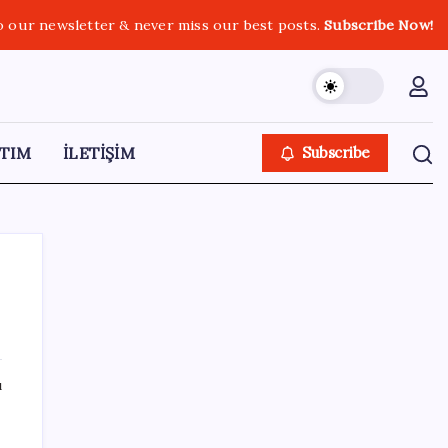
o our newsletter & never miss our best posts.
Subscribe Now!
TIM
İLETİŞİM
Subscribe
SON YAZILAR
ı
GTA 6’nın oynanış videosu 27 Ağustos’ta
Netflix’te yayınlanacak