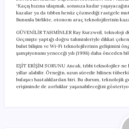
“Kaçış hızına ulaşmak, sonsuza kadar yaşayacağını
kazalar ya da tıbbın henüz çözmediği rastgele mut
Bununla birlikte, otonom araç teknolojilerinin kaz
GÜVENİLİR TAHMİNLER Ray Kurzweil, teknoloji dü
Geçmişte yaptığı doğru tahminleriyle dikkat çeken K
bulut bilişim ve Wi-Fi teknolojilerinin gelişimini 
şampiyonunu yeneceği yılı (1998) daha önceden bil
EŞİT ERİŞİM SORUNU Ancak, tıbbi teknolojiler ne kad
yıllar alabilir. Örneğin, uzun süredir bilinen tüber
bulaşıcı hastalıklardan biri. Bu durum, teknolojik g
erişiminde de zorluklar yaşanabileceğini gösteriyo