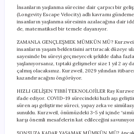
İnsanların yaşlanma sürecine dair çarpıcı bir geli
(Longevity Escape Velocity) adlı kavramı gündeme g
insanların yaşlanma süresinin azalacağına dair idd
de, matematiksel bir temele dayanıyor.
ZAMANLA GENÇLEŞMEK MÜMKÜN MÜ? Kurzweil’e göre
insanların yaşam beklentisini arttıracak düzeye ulaşa
sayesinde bu süreyi geçmeyecek şekilde daha fazla 
yaşlanıyorsanız, tıptaki gelişmeler size 1 yıl 2 ay
çalmış olacaksınız. Kurzweil, 2029 yılından itibaren 
kazandıracağını öngörüyor.
HIZLI GELİŞEN TIBBİ TEKNOLOJİLER Ray Kurzweil, tı
ifade ediyor. COVID-19 sürecindeki hızlı aşı geliş
süren aşı geliştirme süreci, yapay zeka ve simüla
sunuldu. Kurzweil, önümüzdeki 3-5 yıl içinde “simül
karşı önemli mesafelerin kat edileceğini savunuyor
SONSUZA KADAR YAŞAMAK MÜMKÜN MÜ? Ancak, Kurzw