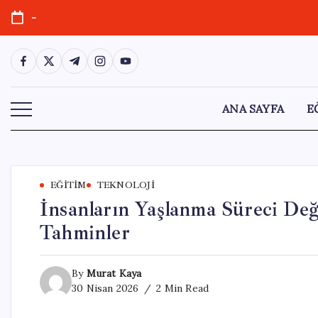
Skip
-
to
content
https://www.facebook.com/
https://twitter.com/
https://t.me/
https://www.instagram.com/
https://youtube.com/
ANA SAYFA
E
EĞITIM
TEKNOLOJI
İnsanların Yaşlanma Süreci Değ
Tahminler
By
Murat Kaya
30 Nisan 2026
2 Min Read