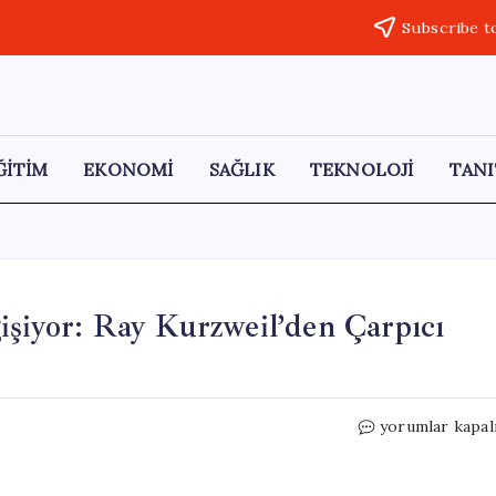
Subscribe t
ĞİTİM
EKONOMİ
SAĞLIK
TEKNOLOJİ
TANI
işiyor: Ray Kurzweil’den Çarpıcı
İnsanların
yorumlar kapal
Yaşlanma
Süreci
Değişiyor: