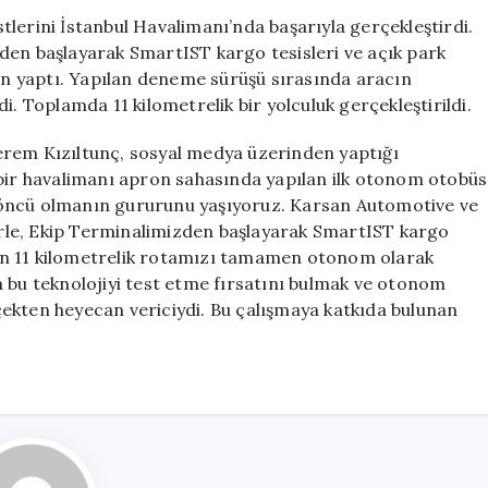
Otobüs
lerini İstanbul Havalimanı’nda başarıyla gerçekleştirdi.
Testleri
den başlayarak SmartIST kargo tesisleri ve açık park
Gerçekleşti
n yaptı. Yapılan deneme sürüşü sırasında aracın
için
i. Toplamda 11 kilometrelik bir yolculuk gerçekleştirildi.
erem Kızıltunç, sosyal medya üzerinden yaptığı
 bir havalimanı apron sahasında yapılan ilk otonom otobüs
 öncü olmanın gururunu yaşıyoruz. Karsan Automotive ve
lerle, Ekip Terminalimizden başlayarak SmartIST kargo
an 11 kilometrelik rotamızı tamamen otonom olarak
a bu teknolojiyi test etme fırsatını bulmak ve otonom
ekten heyecan vericiydi. Bu çalışmaya katkıda bulunan