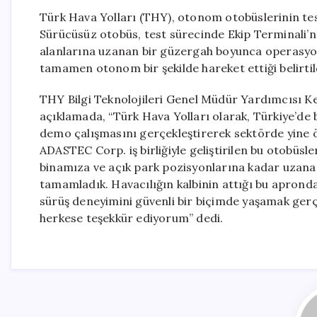
Türk Hava Yolları (THY), otonom otobüslerinin test
Sürücüsüz otobüs, test sürecinde Ekip Terminali’n
alanlarına uzanan bir güzergah boyunca operasyo
tamamen otonom bir şekilde hareket ettiği belirtild
THY Bilgi Teknolojileri Genel Müdür Yardımcısı K
açıklamada, “Türk Hava Yolları olarak, Türkiye’de
demo çalışmasını gerçekleştirerek sektörde yine
ADASTEC Corp. iş birliğiyle geliştirilen bu otobüs
binamıza ve açık park pozisyonlarına kadar uzan
tamamladık. Havacılığın kalbinin attığı bu aprond
sürüş deneyimini güvenli bir biçimde yaşamak gerç
herkese teşekkür ediyorum” dedi.