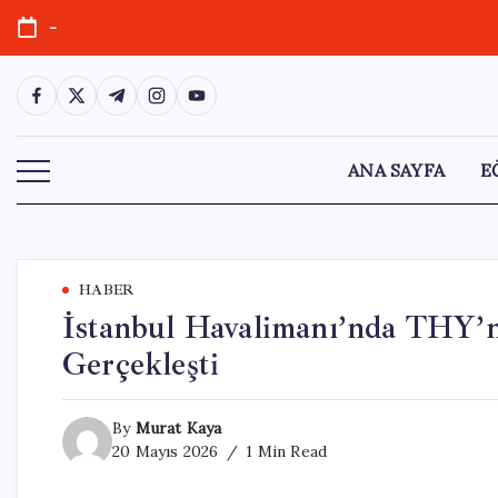
Skip
-
to
content
https://www.facebook.com/
https://twitter.com/
https://t.me/
https://www.instagram.com/
https://youtube.com/
ANA SAYFA
E
HABER
İstanbul Havalimanı’nda THY’n
Gerçekleşti
By
Murat Kaya
20 Mayıs 2026
1 Min Read