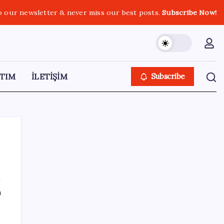
o our newsletter & never miss our best posts.
Subscribe Now!
TIM
İLETİŞİM
Subscribe
SON YAZILAR
ı
GTA 6’nın oynanış videosu 27 Ağustos’ta
Netflix’te yayınlanacak