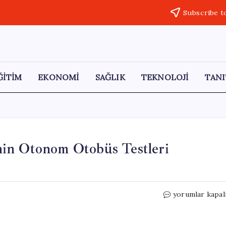
Subscribe t
ĞİTİM
EKONOMİ
SAĞLIK
TEKNOLOJİ
TANI
in Otonom Otobüs Testleri
İstanbul
yorumlar kapal
Havalimanı’nda
THY’nin
Otonom