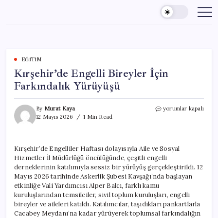
Skip
to
content
EĞITIM
Kırşehir’de Engelli Bireyler İçin
Farkındalık Yürüyüşü
Kırşehir’de
By
Murat Kaya
yorumlar kapalı
Engelli
12 Mayıs 2026
1 Min Read
Bireyler
İçin
Farkındalık
Kırşehir’de Engelliler Haftası dolayısıyla Aile ve Sosyal
Yürüyüşü
Hizmetler İl Müdürlüğü öncülüğünde, çeşitli engelli
için
derneklerinin katılımıyla sessiz bir yürüyüş gerçekleştirildi. 12
Mayıs 2026 tarihinde Askerlik Şubesi Kavşağı’nda başlayan
etkinliğe Vali Yardımcısı Alper Balcı, farklı kamu
kuruluşlarından temsilciler, sivil toplum kuruluşları, engelli
bireyler ve aileleri katıldı. Katılımcılar, taşıdıkları pankartlarla
Cacabey Meydanı’na kadar yürüyerek toplumsal farkındalığın