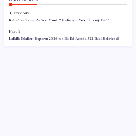
Previous
Küba’dan Trump’a Sert Yanıt: “Teslimiyet Yok, Direniş Var!”
Next
Laiklik İhlalleri Raporu: 2026’nın İlk İki Ayında 322 İhlal Belirlendi
SON YAZILAR
OpenAI, yapay zeka modellerinin sınırların dışına
çıktığını açıkladı
Türkiye’de İnternet Kullanım Oranı Ne Durumda?