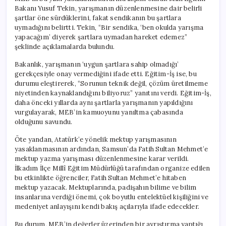
Bakanı Yusuf Tekin, yarışmanın düzenlenmesine dair belirli
şartlar öne sürdüklerini, fakat sendikanın bu şartlara
uymadığını belirtti. Tekin, “Bir sendika, ‘ben okulda yarışma
yapacağım’ diyerek şartlara uymadan hareket edemez”
şeklinde açıklamalarda bulundu.
Bakanlık, yarışmanın ‘uygun şartlara sahip olmadığı’
gerekçesiyle onay vermediğini ifade etti. Eğitim-İş ise, bu
durumu eleştirerek, “Sorunun teknik değil, çözüm üretilmeme
niyetinden kaynaklandığını biliyoruz” yanıtını verdi. Eğitim-İş,
daha önceki yıllarda aynı şartlarla yarışmanın yapıldığını
vurgulayarak, MEB’in kamuoyunu yanıltma çabasında
olduğunu savundu.
Öte yandan, Atatürk’e yönelik mektup yarışmasının
yasaklanmasının ardından, Samsun’da Fatih Sultan Mehmet’e
mektup yazma yarışması düzenlenmesine karar verildi.
İlkadım İlçe Millî Eğitim Müdürlüğü tarafından organize edilen
bu etkinlikte öğrenciler, Fatih Sultan Mehmet’e hitaben
mektup yazacak. Mektuplarında, padişahın bilime ve bilim
insanlarına verdiği önemi, çok boyutlu entelektüel kişiliğini ve
medeniyet anlayışını kendi bakış açılarıyla ifade edecekler.
Bu durum, MEB’in değerler üzerinden bir ayrıştırma yaptığı