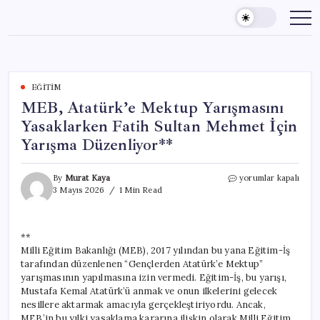
Skip
to
content
EĞITIM
MEB, Atatürk’e Mektup Yarışmasını
Yasaklarken Fatih Sultan Mehmet İçin
Yarışma Düzenliyor**
MEB,
By
Murat Kaya
yorumlar kapalı
Atatürk’e
3 Mayıs 2026
1 Min Read
Mektup
Yarışmasını
Yasaklarken
**
Fatih
Milli Eğitim Bakanlığı (MEB), 2017 yılından bu yana Eğitim-İş
Sultan
Mehmet
tarafından düzenlenen “Gençlerden Atatürk’e Mektup”
İçin
yarışmasının yapılmasına izin vermedi. Eğitim-İş, bu yarışı,
Yarışma
Mustafa Kemal Atatürk’ü anmak ve onun ilkelerini gelecek
Düzenliyor**
nesillere aktarmak amacıyla gerçekleştiriyordu. Ancak,
için
MEB’in bu yılki yasaklama kararına ilişkin olarak Milli Eğitim