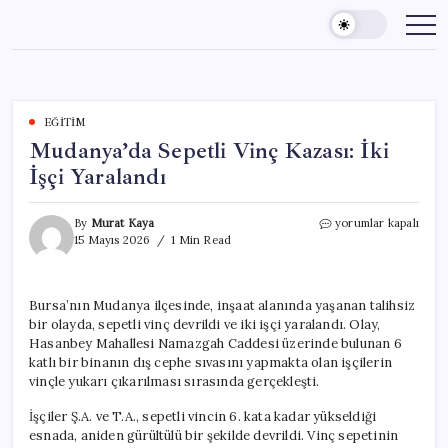
Skip
to
content
EĞITIM
Mudanya’da Sepetli Vinç Kazası: İki
İşçi Yaralandı
Mudanya’da
By
Murat Kaya
yorumlar kapalı
Sepetli
15 Mayıs 2026
1 Min Read
Vinç
Kazası:
İki
Bursa’nın Mudanya ilçesinde, inşaat alanında yaşanan talihsiz
İşçi
bir olayda, sepetli vinç devrildi ve iki işçi yaralandı. Olay,
Yaralandı
için
Hasanbey Mahallesi Namazgah Caddesi üzerinde bulunan 6
katlı bir binanın dış cephe sıvasını yapmakta olan işçilerin
vinçle yukarı çıkarılması sırasında gerçekleşti.
İşçiler Ş.A. ve T.A., sepetli vincin 6. kata kadar yükseldiği
esnada, aniden gürültülü bir şekilde devrildi. Vinç sepetinin