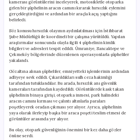
kamerası görüntülerini inceleyerek, motosikletle otoparka
gelen bir şüphelinin aracın camını kırarak hırsızlık eylemini
gerçekleştirdiğini ve ardından bir araçla kaçış yaptığını
belirledi.
Söz konusu hırsızlık olayının aydınlatılması için İstihbarat
Şube Müdürlüğü ile koordineli bir çalışma yürütüldü. Yapılan
araştırmalar sonucunda olayla ilgili 4 şüphelinin kimlik
bilgileri ve adresleri tespit edildi. Ümraniye, Sancaktepe ve
Çekmeköy bölgelerinde düzenlenen operasyonlarla şüpheliler
yakalandı.
Gözaltına alınan şüpheliler, emniyetteki işlemlerinin ardından
adliyeye sevk edildi. Çıkarıldıkları sulh ceza hakimliği
tarafından tutuklandılar. Bu arada, hırsızlık anı güvenlik
kameraları tarafından kaydedildi. Görüntülerde kask takan
şüphelinin binaya girişi, otoparka inmesi, park halindeki
aracın camını kırması ve çalıntı altınlarla paraları
poşetleyerek oradan çıkması yer alıyor. Ayrıca, şüphelinin
yaya olarak ilerleyip başka bir araca poşeti teslim etmesi de
görüntüler arasında yer alıyor.
Bu olay, otopark güvenliğinin önemini bir kez daha gözler
önüne serdi.