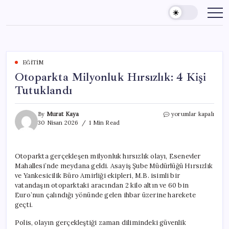
Skip
to
content
EĞITIM
Otoparkta Milyonluk Hırsızlık: 4 Kişi
Tutuklandı
Otoparkta
By
Murat Kaya
yorumlar kapalı
Milyonluk
30 Nisan 2026
1 Min Read
Hırsızlık:
4
Kişi
Otoparkta gerçekleşen milyonluk hırsızlık olayı, Esenevler
Tutuklandı
Mahallesi’nde meydana geldi. Asayiş Şube Müdürlüğü Hırsızlık
için
ve Yankesicilik Büro Amirliği ekipleri, M.B. isimli bir
vatandaşın otoparktaki aracından 2 kilo altın ve 60 bin
Euro’nun çalındığı yönünde gelen ihbar üzerine harekete
geçti.
Polis, olayın gerçekleştiği zaman dilimindeki güvenlik