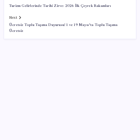
Turizm Gelirlerinde Tarihi Zirve: 2026 İlk Çeyrek Rakamları
Next
Ücretsiz Toplu Taşıma Duyurusu! 1 ve 19 Mayıs’ta Toplu Taşıma
Ücretsiz
SON YAZILAR
GTA 6’nın oynanış videosu 27 Ağustos’ta Netflix’te
yayınlanacak
6 dev banka gümüş için yıl sonu beklentilerini
açıkladı