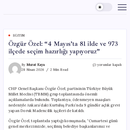
Skip
to
content
EĞITIM
Özgür Özel: “4 Mayıs’ta 81 ilde ve 973
ilçede seçim hazırlığı yapıyoruz”
Özgür
By
Murat Kaya
yorumlar kapalı
Özel:
28 Nisan 2026
2 Min Read
“4
Mayıs’ta
81
CHP Genel Başkanı Özgür Özel, partisinin Türkiye Büyük
ilde
Millet Meclisi (TBMM) grup toplantısında önemli
ve
973
açıklamalarda bulundu. Toplantıya, ödenmeyen maaşları
ilçede
nedeniyle Ankara’daki Kurtuluş Parkı’nda 9 gündür açlık grevi
seçim
yapan Doruk Madencilik işçileri de katıldı.
hazırlığı
yapıyoruz”
Özgür Özel, toplantıda yaptığı konuşmada, “Cumartesi günü
için
genel merkezimizde, seçilmiş belediye başkanlarımız ve