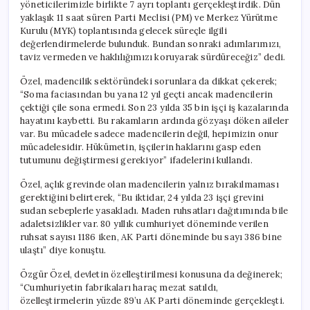
yöneticilerimizle birlikte 7 ayrı toplantı gerçekleştirdik. Dün
yaklaşık 11 saat süren Parti Meclisi (PM) ve Merkez Yürütme
Kurulu (MYK) toplantısında gelecek süreçle ilgili
değerlendirmelerde bulunduk. Bundan sonraki adımlarımızı,
taviz vermeden ve haklılığımızı koruyarak sürdüreceğiz” dedi.
Özel, madencilik sektöründeki sorunlara da dikkat çekerek;
“Soma faciasından bu yana 12 yıl geçti ancak madencilerin
çektiği çile sona ermedi. Son 23 yılda 35 bin işçi iş kazalarında
hayatını kaybetti. Bu rakamların ardında gözyaşı döken aileler
var. Bu mücadele sadece madencilerin değil, hepimizin onur
mücadelesidir. Hükümetin, işçilerin haklarını gasp eden
tutumunu değiştirmesi gerekiyor” ifadelerini kullandı.
Özel, açlık grevinde olan madencilerin yalnız bırakılmaması
gerektiğini belirterek, “Bu iktidar, 24 yılda 23 işçi grevini
sudan sebeplerle yasakladı. Maden ruhsatları dağıtımında bile
adaletsizlikler var. 80 yıllık cumhuriyet döneminde verilen
ruhsat sayısı 1186 iken, AK Parti döneminde bu sayı 386 bine
ulaştı” diye konuştu.
Özgür Özel, devletin özelleştirilmesi konusuna da değinerek;
“Cumhuriyetin fabrikaları haraç mezat satıldı,
özelleştirmelerin yüzde 89’u AK Parti döneminde gerçekleşti.