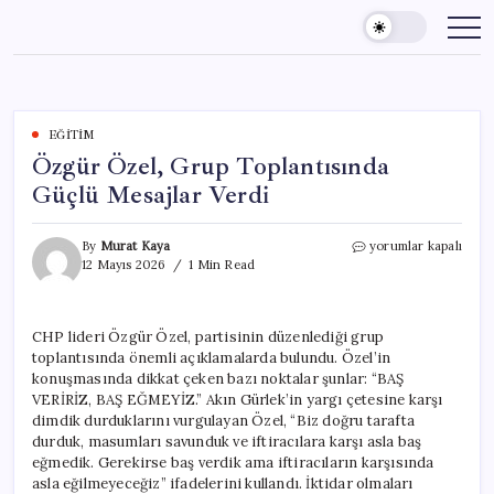
Skip
to
content
EĞITIM
Özgür Özel, Grup Toplantısında
Güçlü Mesajlar Verdi
Özgür
By
Murat Kaya
yorumlar kapalı
Özel,
12 Mayıs 2026
1 Min Read
Grup
Toplantısında
Güçlü
CHP lideri Özgür Özel, partisinin düzenlediği grup
Mesajlar
toplantısında önemli açıklamalarda bulundu. Özel’in
Verdi
için
konuşmasında dikkat çeken bazı noktalar şunlar: “BAŞ
VERİRİZ, BAŞ EĞMEYİZ.” Akın Gürlek’in yargı çetesine karşı
dimdik durduklarını vurgulayan Özel, “Biz doğru tarafta
durduk, masumları savunduk ve iftiracılara karşı asla baş
eğmedik. Gerekirse baş verdik ama iftiracıların karşısında
asla eğilmeyeceğiz” ifadelerini kullandı. İktidar olmaları