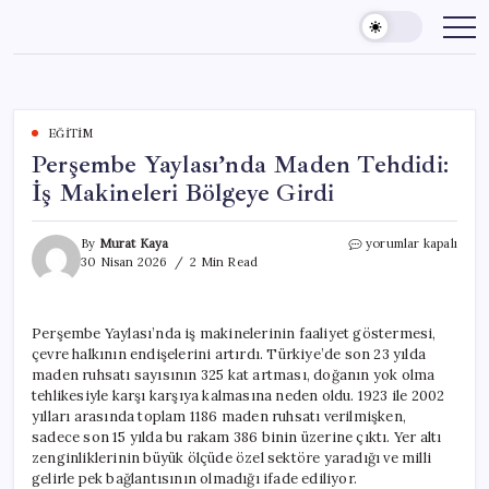
Skip
to
content
EĞITIM
Perşembe Yaylası’nda Maden Tehdidi:
İş Makineleri Bölgeye Girdi
Perşembe
By
Murat Kaya
yorumlar kapalı
Yaylası’nda
30 Nisan 2026
2 Min Read
Maden
Tehdidi:
İş
Perşembe Yaylası’nda iş makinelerinin faaliyet göstermesi,
Makineleri
çevre halkının endişelerini artırdı. Türkiye’de son 23 yılda
Bölgeye
Girdi
maden ruhsatı sayısının 325 kat artması, doğanın yok olma
için
tehlikesiyle karşı karşıya kalmasına neden oldu. 1923 ile 2002
yılları arasında toplam 1186 maden ruhsatı verilmişken,
sadece son 15 yılda bu rakam 386 binin üzerine çıktı. Yer altı
zenginliklerinin büyük ölçüde özel sektöre yaradığı ve milli
gelirle pek bağlantısının olmadığı ifade ediliyor.