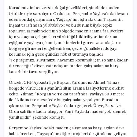
Karadeniz’in benzersiz doğal güzellikleri, şimdi de maden
tehditleriyle sarsılıyor. Ordu’nun Perşembe Yaylası’nda devam
eden sondaj çalışmaları, Taşyapı’nın iştiraki olan Taşzemin
İnşaat tarafından yürütülüyor ve bu durum büyük tepki
topluyor. İş makinelerinin bölgede maden arama faaliyetleri
için yol açma çalışmaları yürüttüğü bildiriliyor. Jandarma
eşliğinde yaylaya çıkan iş makinelerini gören vatandaşların
bölgeye girmeleri engellenirken, çevre gönüllüleri doğayı
korumak için gece gündüz nöbet tutmaya başladı.
“Toprağımızı, suyumuzu, havamızı korumak için sonuna kadar
direneceğiz” diyen vatandaşlar, maden çalışmalarına karşı
kararlı bir tavır sergiliyor.
Önceki CHP Aybastı İlçe Başkan Yardımcısı Ahmet Yılmaz,
bölgede yürütülen siyanürlü altın arama faaliyetlerine dikkat
çekti. Yılmaz, “Korgan ve Tokat tarafında, yaylaya 500 metre
ile 2 kilometre mesafede bu çalışmalar yapılıyor. Buradan
çıkan sular, Perşembe Yaylası’ndan geçerek Ünye, Fatsa ve
Ordu sahiline kadar ulaşıyor. Yani ‘Yaylada maden yok’ demek
yanıltıcıdır” şeklinde konuştu.
Perşembe Yaylası’ndaki maden çalışmasına karşı açılan dava
hala sürerken, Taşyapı’nın diğer projeleri de gündeme geliyor.