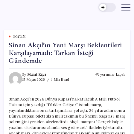
Skip
to
content
EĞITIM
Sinan Akçıl’ın Yeni Marşı Beklentileri
Karşılayamadı: Tarkan İsteği
Gündemde
Sinan
By
Murat Kaya
yorumlar kapalı
Akçıl’ın
15 Mayıs 2026
1 Min Read
Yeni
Marşı
Beklentileri
Sinan Akçıl’ın 2026 Dünya Kupası’na katılacak A Milli Futbol
Karşılayamadı:
Takımı için yazdığı “Türkler Geliyor” isimli marşı,
Tarkan
İsteği
yayınlandıktan sonra tartışmalara yol açtı. 24 yıl aradan sonra
Gündemde
Dünya Kupası bileti alan milli takımın bu önemli başarısı, marş
için
polemiğini yeniden alevlendirdi. Akçıl, marşını “Gerçek kalple
yazdım, uluslararası alanda ses getirecek” ifadeleriyle tanıttı.
Ancak marş, dinleyiciler tarafından Tarkan’ın unutulmaz eseri