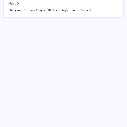
Next
Dünyanın En Kısa Boylu Ülkeleri: Doğu Timor Zirvede
SON YAZILAR
GTA 6’nın oynanış videosu 27 Ağustos’ta Netflix’te
yayınlanacak
6 dev banka gümüş için yıl sonu beklentilerini
açıkladı
OpenAI, yapay zeka modellerinin sınırların dışına
çıktığını açıkladı