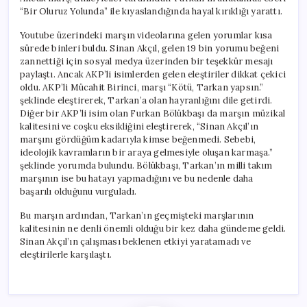
“Bir Oluruz Yolunda” ile kıyaslandığında hayal kırıklığı yarattı.
Youtube üzerindeki marşın videolarına gelen yorumlar kısa
sürede binleri buldu. Sinan Akçıl, gelen 19 bin yorumu beğeni
zannettiği için sosyal medya üzerinden bir teşekkür mesajı
paylaştı. Ancak AKP’li isimlerden gelen eleştiriler dikkat çekici
oldu. AKP’li Mücahit Birinci, marşı “Kötü, Tarkan yapsın.”
şeklinde eleştirerek, Tarkan’a olan hayranlığını dile getirdi.
Diğer bir AKP’li isim olan Furkan Bölükbaşı da marşın müzikal
kalitesini ve coşku eksikliğini eleştirerek, “Sinan Akçıl’ın
marşını gördüğüm kadarıyla kimse beğenmedi. Sebebi,
ideolojik kavramların bir araya gelmesiyle oluşan karmaşa.”
şeklinde yorumda bulundu. Bölükbaşı, Tarkan’ın milli takım
marşının ise bu hatayı yapmadığını ve bu nedenle daha
başarılı olduğunu vurguladı.
Bu marşın ardından, Tarkan’ın geçmişteki marşlarının
kalitesinin ne denli önemli olduğu bir kez daha gündeme geldi.
Sinan Akçıl’ın çalışması beklenen etkiyi yaratamadı ve
eleştirilerle karşılaştı.