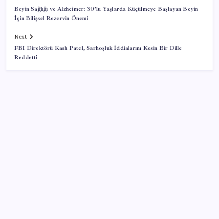
Beyin Sağlığı ve Alzheimer: 30’lu Yaşlarda Küçülmeye Başlayan Beyin
İçin Bilişsel Rezervin Önemi
Next
FBI Direktörü Kash Patel, Sarhoşluk İddialarını Kesin Bir Dille
Reddetti
SON YAZILAR
Pezeşkiyan: Teslim olmaya zorlanırsak savaşırız,
boyun eğmeyiz
Airbnb, ürün geliştirme süreçlerinde yapay zekayı