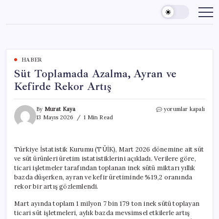
Skip
to
content
HABER
Süt Toplamada Azalma, Ayran ve
Kefirde Rekor Artış
Süt
By
Murat Kaya
yorumlar kapalı
Toplamada
13 Mayıs 2026
1 Min Read
Azalma,
Ayran
ve
Türkiye İstatistik Kurumu (TÜİK), Mart 2026 dönemine ait süt
Kefirde
ve süt ürünleri üretim istatistiklerini açıkladı. Verilere göre,
Rekor
Artış
ticari işletmeler tarafından toplanan inek sütü miktarı yıllık
için
bazda düşerken, ayran ve kefir üretiminde %19,2 oranında
rekor bir artış gözlemlendi.
Mart ayında toplam 1 milyon 7 bin 179 ton inek sütü toplayan
ticari süt işletmeleri, aylık bazda mevsimsel etkilerle artış