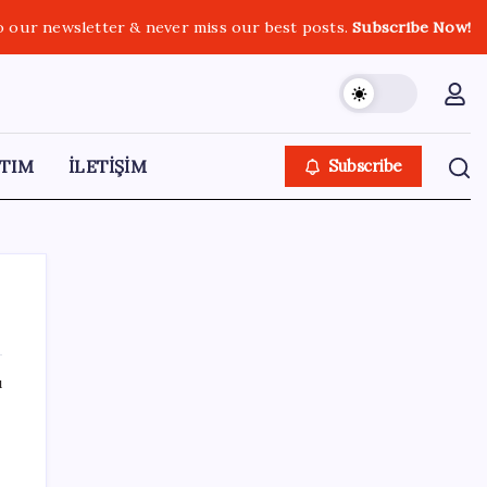
o our newsletter & never miss our best posts.
Subscribe Now!
TIM
İLETİŞİM
Subscribe
ı
SON YAZILAR
OpenAI, yapay zeka modellerinin sınırların
dışına çıktığını açıkladı