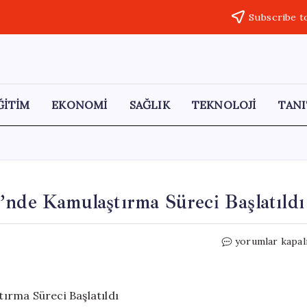
Subscribe t
ĞİTİM
EKONOMİ
SAĞLIK
TEKNOLOJİ
TANI
’nde Kamulaştırma Süreci Başlatıldı
TPAO
yorumlar kapal
İçin
Edirne
ve
Kırklareli’nde