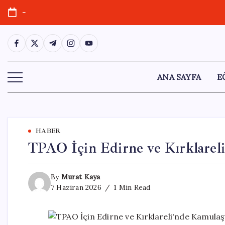
Skip
-
to
content
https://www.facebook.com/
https://twitter.com/
https://t.me/
https://www.instagram.com/
https://youtube.com/
ANA SAYFA
E
HABER
TPAO İçin Edirne ve Kırklareli
By
Murat Kaya
7 Haziran 2026
1 Min Read