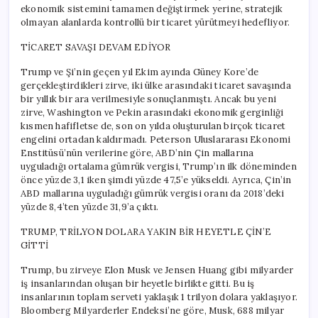
ekonomik sistemini tamamen değiştirmek yerine, stratejik
olmayan alanlarda kontrollü bir ticaret yürütmeyi hedefliyor.
TİCARET SAVAŞI DEVAM EDİYOR
Trump ve Şi’nin geçen yıl Ekim ayında Güney Kore’de
gerçekleştirdikleri zirve, iki ülke arasındaki ticaret savaşında
bir yıllık bir ara verilmesiyle sonuçlanmıştı. Ancak bu yeni
zirve, Washington ve Pekin arasındaki ekonomik gerginliği
kısmen hafifletse de, son on yılda oluşturulan birçok ticaret
engelini ortadan kaldırmadı. Peterson Uluslararası Ekonomi
Enstitüsü’nün verilerine göre, ABD’nin Çin mallarına
uyguladığı ortalama gümrük vergisi, Trump’ın ilk döneminden
önce yüzde 3,1 iken şimdi yüzde 47,5’e yükseldi. Ayrıca, Çin’in
ABD mallarına uyguladığı gümrük vergisi oranı da 2018’deki
yüzde 8,4’ten yüzde 31,9’a çıktı.
TRUMP, TRİLYON DOLARA YAKIN BİR HEYETLE ÇİN’E
GİTTİ
Trump, bu zirveye Elon Musk ve Jensen Huang gibi milyarder
iş insanlarından oluşan bir heyetle birlikte gitti. Bu iş
insanlarının toplam serveti yaklaşık 1 trilyon dolara yaklaşıyor.
Bloomberg Milyarderler Endeksi’ne göre, Musk, 688 milyar