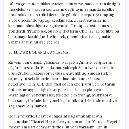
Zenginlerini
Dünya genelinde dikkatle izlenen bu zirve, sadece İran ile ilgili
Sevindirdi
meseleler ve Tayvan konularını değil, aynı zamanda iki ülke
için
arasındaki ticaret ilişkilerini de gündeme taşıdı. Şi Cinping,
zirve öncesinde yaptığı açıklamada, ticaret savaşlarının
kazananı olmadığını vurgulayarak, Trump’a dostluk mesajı
gönderdi. Trump ise, büyük şirketlerin CEO’ları ile birlikte bu
buluşmaya katıldığını belirterek, önemli ticari anlaşmalar
yapma arzusunu dile getirdi.
30 MİLYAR DOLARLIK ANLAŞMA
Zirvenin en önemli gelişmesi, karşılıklı gümrük vergilerinin
düşürülmesi oldu. Bu anlaşma, yaklaşık 30 milyar dolarlık bir
ürün grubunu kapsıyor ve ulusal güvenlik açısından risk
taşımayan sektörlerde ticaret hacminin artırılmasını
hedefliyor. Çin, ABD’den ithal edilen enerji ürünleri ve tarım
ürünlerine uyguladığı ek vergileri azaltmayı planlıyor.
Washington yönetimi ise, tüketici elektroniği, ayakkabı ve
bazı sanayi ürünlerine yönelik gümrük tarifelerinde muafiyet
sağlamayı düşünüyor.
Görüşmelerde, ticaret dengesini sağlamak amacıyla
oluşturulan “Ticaret Heyeti” ve yatırım odaklı “Yatırım Heyeti”
mekanizmaları detaylandırıldı. Bu yeni yaklaşım, Çin’in