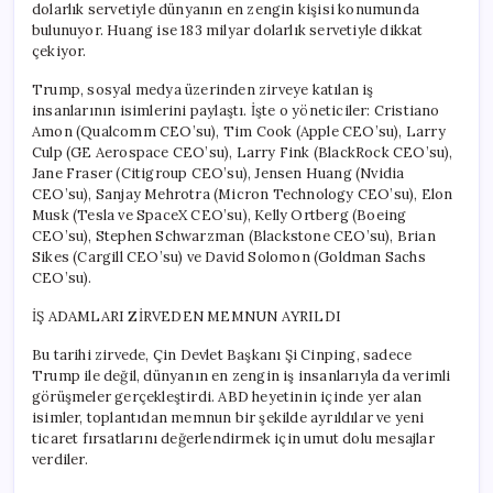
dolarlık servetiyle dünyanın en zengin kişisi konumunda
bulunuyor. Huang ise 183 milyar dolarlık servetiyle dikkat
çekiyor.
Trump, sosyal medya üzerinden zirveye katılan iş
insanlarının isimlerini paylaştı. İşte o yöneticiler: Cristiano
Amon (Qualcomm CEO’su), Tim Cook (Apple CEO’su), Larry
Culp (GE Aerospace CEO’su), Larry Fink (BlackRock CEO’su),
Jane Fraser (Citigroup CEO’su), Jensen Huang (Nvidia
CEO’su), Sanjay Mehrotra (Micron Technology CEO’su), Elon
Musk (Tesla ve SpaceX CEO’su), Kelly Ortberg (Boeing
CEO’su), Stephen Schwarzman (Blackstone CEO’su), Brian
Sikes (Cargill CEO’su) ve David Solomon (Goldman Sachs
CEO’su).
İŞ ADAMLARI ZİRVEDEN MEMNUN AYRILDI
Bu tarihi zirvede, Çin Devlet Başkanı Şi Cinping, sadece
Trump ile değil, dünyanın en zengin iş insanlarıyla da verimli
görüşmeler gerçekleştirdi. ABD heyetinin içinde yer alan
isimler, toplantıdan memnun bir şekilde ayrıldılar ve yeni
ticaret fırsatlarını değerlendirmek için umut dolu mesajlar
verdiler.