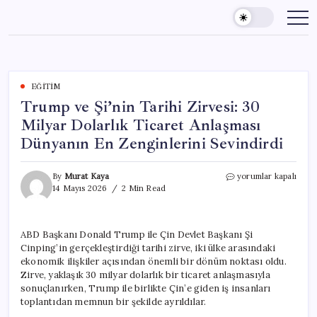
Skip
to
content
EĞITIM
Trump ve Şi’nin Tarihi Zirvesi: 30
Milyar Dolarlık Ticaret Anlaşması
Dünyanın En Zenginlerini Sevindirdi
Trump
By
Murat Kaya
yorumlar kapalı
ve
14 Mayıs 2026
2 Min Read
Şi’nin
Tarihi
Zirvesi:
ABD Başkanı Donald Trump ile Çin Devlet Başkanı Şi
30
Cinping’in gerçekleştirdiği tarihi zirve, iki ülke arasındaki
Milyar
Dolarlık
ekonomik ilişkiler açısından önemli bir dönüm noktası oldu.
Ticaret
Zirve, yaklaşık 30 milyar dolarlık bir ticaret anlaşmasıyla
Anlaşması
sonuçlanırken, Trump ile birlikte Çin’e giden iş insanları
Dünyanın
toplantıdan memnun bir şekilde ayrıldılar.
En