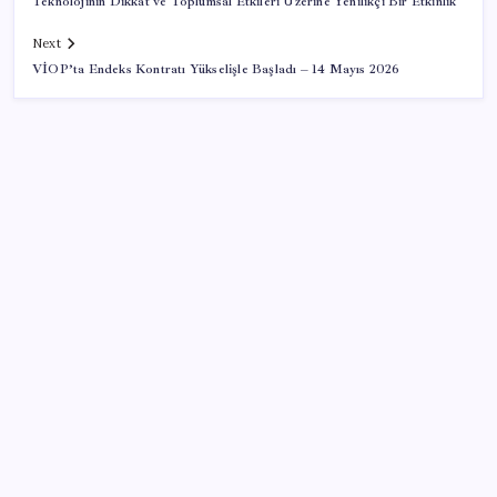
Teknolojinin Dikkat ve Toplumsal Etkileri Üzerine Yenilikçi Bir Etkinlik
Next
VİOP’ta Endeks Kontratı Yükselişle Başladı – 14 Mayıs 2026
SON YAZILAR
Pezeşkiyan: Teslim olmaya zorlanırsak savaşırız,
boyun eğmeyiz
Airbnb, ürün geliştirme süreçlerinde yapay zekayı
kullanıyor
Google Pixel Watch 5 Sızdırıldı: İşte Detaylar