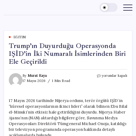
Skip
to
content
EĞITIM
Trump’ın Duyurduğu Operasyonda
IŞİD’in İki Numaralı İsimlerinden Biri
Ele Geçirildi
Trump’ın
By
Murat Kaya
yorumlar kapalı
Duyurduğu
17 Mayıs 2026
1 Min Read
Operasyonda
IŞİD’in
İki
17 Mayıs 2026 tarihinde Nijerya ordusu, terör örgütü IŞİD’in
Numaralı
“küresel operasyonlarının ikinci lideri” olarak bilinen Ebu Bilal
İsimlerinden
Biri
el-Minuki’nin etkisiz hale getirildiğini duyurdu. Nijerya Haber
Ele
Ajansı’nın (NAN) aktardığı bilgilere göre, Savunma Medya
Geçirildi
Operasyonları Direktörü Tümgeneral Michael Onoja, katıldığı
için
bir televizyon programında operasyon hakkında detaylı
açıklamalarda bulundu.