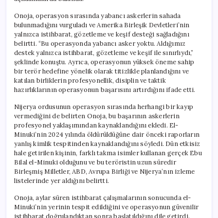
Onoja, operasyon sırasında yabancı askerlerin sahada
bulunmadığını vurguladı ve Amerika Birleşik Devletleri’nin
yalnızca istihbarat, gözetleme ve keşif desteği sağladığını
belirtti. “Bu operasyonda yabancı asker yoktu. Aldığımız
destek yalnızca istihbarat, gözetleme ve keşif ile sınırlıydı,”
şeklinde konuştu. Ayrıca, operasyonun yüksek öneme sahip
bir terör hedefine yönelik olarak titizlikle planlandığını ve
katılan birliklerin profesyonellik, disiplin ve taktik
hazırlıklarının operasyonun başarısını artırdığını ifade etti.
Nijerya ordusunun operasyon sırasında herhangi bir kayıp
vermediğini de belirten Onoja, bu başarının askerlerin
profesyonel yaklaşımından kaynaklandığını ekledi. El-
Minuki’nin 2024 yılında öldürüldüğüne dair önceki raporların
yanlış kimlik tespitinden kaynaklandığını söyledi. Dün etkisiz
hale getirilen kişinin, farklı takma isimler kullanan gerçek Ebu
Bilal el-Minuki olduğunu ve bu teröristin uzun süredir
Birleşmiş Milletler, ABD, Avrupa Birliği ve Nijerya’nın izleme
listelerinde yer aldığını belirtti.
Onoja, aylar süren istihbarat çalışmalarının sonucunda el-
Minuki’nin yerinin tespit edildiğini ve operasyonun güvenilir
istihbarat doğrulandıktan sonra başlatıldığını dile getirdi.