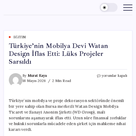
Skip
to
content
EĞITIM
Türkiye’nin Mobilya Devi Watan
Design İflas Etti: Lüks Projeler
Sarsıldı
Türkiye’nin
By
Murat Kaya
yorumlar kapalı
Mobilya
18 Mayıs 2026
2 Min Read
Devi
Watan
Design
Türkiye’nin mobilya ve proje dekorasyon sektöründe önemli
İflas
bir yere sahip olan Bursa merkezli Watan Design Mobilya
Etti:
Lüks
Ticaret ve Sanayi Anonim Şirketi (WD Group), mali
Projeler
sorunlarını aşamayarak iflas etti. Uzun süre finansal zorluklar
Sarsıldı
ve hukuki sorunlarla mücadele eden şirket için mahkeme nihai
için
kararı verdi.