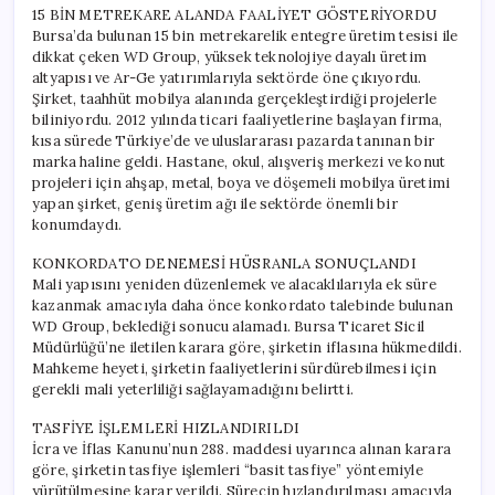
15 BİN METREKARE ALANDA FAALİYET GÖSTERİYORDU
Bursa’da bulunan 15 bin metrekarelik entegre üretim tesisi ile
dikkat çeken WD Group, yüksek teknolojiye dayalı üretim
altyapısı ve Ar-Ge yatırımlarıyla sektörde öne çıkıyordu.
Şirket, taahhüt mobilya alanında gerçekleştirdiği projelerle
biliniyordu. 2012 yılında ticari faaliyetlerine başlayan firma,
kısa sürede Türkiye’de ve uluslararası pazarda tanınan bir
marka haline geldi. Hastane, okul, alışveriş merkezi ve konut
projeleri için ahşap, metal, boya ve döşemeli mobilya üretimi
yapan şirket, geniş üretim ağı ile sektörde önemli bir
konumdaydı.
KONKORDATO DENEMESİ HÜSRANLA SONUÇLANDI
Mali yapısını yeniden düzenlemek ve alacaklılarıyla ek süre
kazanmak amacıyla daha önce konkordato talebinde bulunan
WD Group, beklediği sonucu alamadı. Bursa Ticaret Sicil
Müdürlüğü’ne iletilen karara göre, şirketin iflasına hükmedildi.
Mahkeme heyeti, şirketin faaliyetlerini sürdürebilmesi için
gerekli mali yeterliliği sağlayamadığını belirtti.
TASFİYE İŞLEMLERİ HIZLANDIRILDI
İcra ve İflas Kanunu’nun 288. maddesi uyarınca alınan karara
göre, şirketin tasfiye işlemleri “basit tasfiye” yöntemiyle
yürütülmesine karar verildi. Sürecin hızlandırılması amacıyla