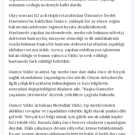
için
solunum zorluğu nedeniyle kalbi durdu.
Olay sonrası 112 acil ekipleri tarafından Ümraniye Devlet
Hastanesi’ne kaldırılan Gamze, yaklaşık bir ay süren yoğun
bakım mücadelesine rağmen hayata döndürülemedi.
Hastanede yapılan incelemelerde, merkezde bulunan nöbetçi
doktorun hastayı hiç muayene etmediği ve ilk müdahalenin
orada bulunan başka bir hastane doktoru tarafından yapıldığı
iddiaları ortaya atıldı. Ayrıca, yapılan entübasyon işleminin
hatalı olduğu ve bunun yalnızca Yıldız’ın sevk edildiği
hastanede fark edildiği belirtildi.
Gamze Yıldız’ın ailesi, tıp merkezine dair daha önce de birçok
sağlık skandalının yaşandığını öne sürdü. Olayın detaylarıyla
ilgili çelişkili kayıtların bulunduğunu ve bazı bilgilerin
sonradan değiştirildiğini düşünen aile, “Başka Gamzeler
yaşamını yitirmesin” diyerek yetkililere çağrıda bulundu.
Gamze Yıldız’ın babası Neytullah Yıldız, tıp merkezinden
aldıkları cevaplar ve yaşadıkları tehditle ilgili olarak şunları dile
getirdi: “Birçok kez bilgi almak için gittik ancak silahlı kişiler
bizi tehdit etti. Burada daha önce benzer olayların yaşandığını
duyduk. Hâlâ çalışmaya devam ediyorlar, kimse tutuklanmadı.
Kızım, serum alerjisi olduğunu belirttiği halde 6 farklı ilacı ona