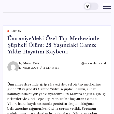
Skip
to
content
EĞITIM
Ümraniye’deki Özel Tıp Merkezinde
Şüpheli Ölüm: 28 Yaşındaki Gamze
Yıldız Hayatını Kaybetti
Ümraniye’deki
By
Murat Kaya
yorumlar kapalı
Özel
12 Mayıs 2026
2 Min Read
Tıp
Merkezinde
Şüpheli
Ümraniye ilçesinde, grip şikayetiyle özel bir tıp merkezine
Ölüm:
giden 28 yaşındaki Gamze Yıldız’ın şüpheli ölümü, aile ve
28
Yaşındaki
kamuoyunda büyük yankı uyandırdı. 29 Mart’ta soğuk algınlığı
Gamze
belirtileriyle Özel Tepe Tıp Merkezi’ne başvuran Gamze
Yıldız
Yıldız, hasta kaydı sırasında penisilin alerjisi olduğunu
Hayatını
belirtmesine rağmen, kendisine serum verildi. Serumun
Kaybetti
uygulanmasının ardından hızla fenalaşan Yıldız, yaşadığı