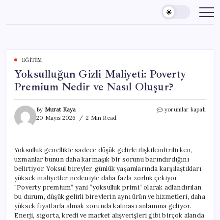
Skip
to
content
EĞITIM
Yoksulluğun Gizli Maliyeti: Poverty
Premium Nedir ve Nasıl Oluşur?
Yoksulluğun
By
Murat Kaya
yorumlar kapalı
Gizli
20 Mayıs 2026
2 Min Read
Maliyeti:
Poverty
Premium
Yoksulluk genellikle sadece düşük gelirle ilişkilendirilirken,
Nedir
uzmanlar bunun daha karmaşık bir sorunu barındırdığını
ve
Nasıl
belirtiyor. Yoksul bireyler, günlük yaşamlarında karşılaştıkları
Oluşur?
yüksek maliyetler nedeniyle daha fazla zorluk çekiyor.
için
“Poverty premium” yani “yoksulluk primi” olarak adlandırılan
bu durum, düşük gelirli bireylerin aynı ürün ve hizmetleri, daha
yüksek fiyatlarla almak zorunda kalması anlamına geliyor.
Enerji, sigorta, kredi ve market alışverişleri gibi birçok alanda