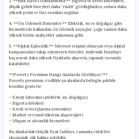
3. **Risk Bazlı Fiyatlandırma:** Sigorta ve kredi sistemleri,
düşük gelirli bireyleri daha “riskli” gördüğünden, onlara daha
yüksek prim ve faiz oranları uygular.
4. **Ön Ödemeli Sistemler:** Elektrik, su ve doğalgaz gibi
hizmetlerde kullanılan ön ödemeli sayaçlar, çoğu zaman daha
yüksek birim maliyetler anlamına gelir.
5. **Dijital Eşitsizlik:** İnternet erişimi olmayan veya dijital
kampanyaları takip edemeyen bireyler, indirimli fırsatları
kaçırarak daha yüksek fiyatlarla alışveriş yapmak zorunda
kalabilirler.
**Poverty Premium Hangi Alanlarda Görülüyor?**
Poverty premium, özellikle şu alanlarda belirgin şekilde
kendini gösterir:
– Enerji faturaları (elektrik, su, doğalgaz)
– Sigorta ürünleri
– Kredi ve borçlanma sistemleri
– Market ve temel tüketim alışverişleri
– Ulaşım ve abonelik hizmetleri
Bu alanlardaki küçük fiyat farkları, zamanla ciddi bir
ekonomik yük haline gelebilir.