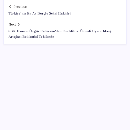
Previous
Türkiye’nin En Az Borçlu Şehri Hakkâri
Next
SGK Uzmanı Özgür Erdursun’dan Emeklilere Önemli Uyarı: Maaş
Artışları Beklentisi Tehlikede
SON YAZILAR
OpenAI’ın gizemli cihazı şekilleniyor: Hokey diski
kadar, fiyatı 400 dolar
Faizsiz ev ve araba alımına kısıtlama