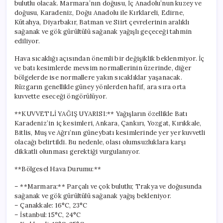
bulutlu olacak. Marmara’nın doğusu, İç Anadolu’nun kuzey ve
doğusu, Karadeniz, Doğu Anadolu ile Kırklareli, Edirne,
Kütahya, Diyarbakır, Batman ve Siirt çevrelerinin aralıklı
sağanak ve gök gürültülü sağanak yağışlı geçeceği tahmin
ediliyor.
Hava sıcaklığı açısından önemli bir değişiklik beklenmiyor. İç
ve batı kesimlerde mevsim normallerinin üzerinde, diğer
bölgelerde ise normallere yakın sıcaklıklar yaşanacak.
Rüzgarın genellikle güney yönlerden hafif, ara sıra orta
kuvvette eseceği öngörülüyor.
**KUVVETLİ YAĞIŞ UYARISI:** Yağışların özellikle Batı
Karadeniz’in iç kesimleri, Ankara, Çankırı, Yozgat, Kırıkkale,
Bitlis, Muş ve Ağrı’nın güneybatı kesimlerinde yer yer kuvvetli
olacağı belirtildi. Bu nedenle, olası olumsuzluklara karşı
dikkatli olunması gerektiği vurgulanıyor.
**Bölgesel Hava Durumu:**
– **Marmara:** Parçalı ve çok bulutlu; Trakya ve doğusunda
sağanak ve gök gürültülü sağanak yağış bekleniyor.
– Çanakkale: 16°C, 23°C
– İstanbul: 15°C, 24°C