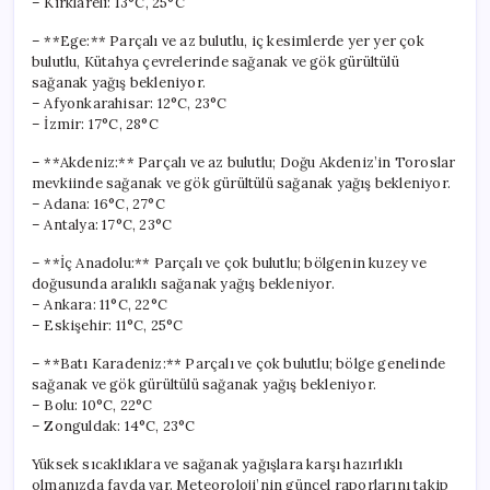
– Kırklareli: 13°C, 25°C
– **Ege:** Parçalı ve az bulutlu, iç kesimlerde yer yer çok
bulutlu, Kütahya çevrelerinde sağanak ve gök gürültülü
sağanak yağış bekleniyor.
– Afyonkarahisar: 12°C, 23°C
– İzmir: 17°C, 28°C
– **Akdeniz:** Parçalı ve az bulutlu; Doğu Akdeniz’in Toroslar
mevkiinde sağanak ve gök gürültülü sağanak yağış bekleniyor.
– Adana: 16°C, 27°C
– Antalya: 17°C, 23°C
– **İç Anadolu:** Parçalı ve çok bulutlu; bölgenin kuzey ve
doğusunda aralıklı sağanak yağış bekleniyor.
– Ankara: 11°C, 22°C
– Eskişehir: 11°C, 25°C
– **Batı Karadeniz:** Parçalı ve çok bulutlu; bölge genelinde
sağanak ve gök gürültülü sağanak yağış bekleniyor.
– Bolu: 10°C, 22°C
– Zonguldak: 14°C, 23°C
Yüksek sıcaklıklara ve sağanak yağışlara karşı hazırlıklı
olmanızda fayda var. Meteoroloji’nin güncel raporlarını takip