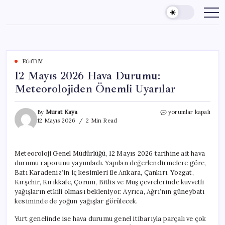
Skip
to
content
EĞITIM
12 Mayıs 2026 Hava Durumu:
Meteorolojiden Önemli Uyarılar
12
By
Murat Kaya
yorumlar kapalı
Mayıs
12 Mayıs 2026
2 Min Read
2026
Hava
Durumu:
Meteoroloji Genel Müdürlüğü, 12 Mayıs 2026 tarihine ait hava
Meteorolojiden
durumu raporunu yayımladı. Yapılan değerlendirmelere göre,
Önemli
Uyarılar
Batı Karadeniz’in iç kesimleri ile Ankara, Çankırı, Yozgat,
için
Kırşehir, Kırıkkale, Çorum, Bitlis ve Muş çevrelerinde kuvvetli
yağışların etkili olması bekleniyor. Ayrıca, Ağrı’nın güneybatı
kesiminde de yoğun yağışlar görülecek.
Yurt genelinde ise hava durumu genel itibarıyla parçalı ve çok