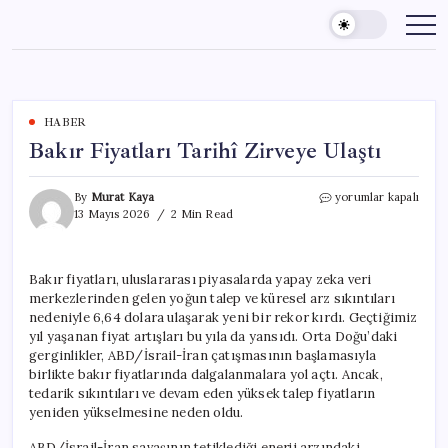
Skip
to
content
HABER
Bakır Fiyatları Tarihî Zirveye Ulaştı
Bakır
By
Murat Kaya
yorumlar kapalı
Fiyatları
13 Mayıs 2026
2 Min Read
Tarihî
Zirveye
Ulaştı
Bakır fiyatları, uluslararası piyasalarda yapay zeka veri
için
merkezlerinden gelen yoğun talep ve küresel arz sıkıntıları
nedeniyle 6,64 dolara ulaşarak yeni bir rekor kırdı. Geçtiğimiz
yıl yaşanan fiyat artışları bu yıla da yansıdı. Orta Doğu’daki
gerginlikler, ABD/İsrail-İran çatışmasının başlamasıyla
birlikte bakır fiyatlarında dalgalanmalara yol açtı. Ancak,
tedarik sıkıntıları ve devam eden yüksek talep fiyatların
yeniden yükselmesine neden oldu.
ABD/İsrail-İran savaşının tetiklediği enerji arzındaki