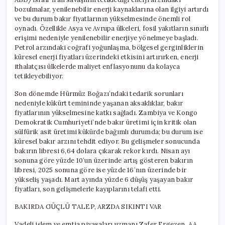
bozulmalar, yenilenebilir enerji kaynaklarına olan ilgiyi artırdı
ve bu durum bakır fiyatlarının yükselmesinde önemli rol
oynadı. Özellikle Asya ve Avrupa ülkeleri, fosil yakıtların sınırlı
erişimi nedeniyle yenilenebilir enerjiye yönelmeye başladı.
Petrol arzındaki coğrafi yoğunlaşma, bölgesel gerginliklerin
küresel enerji fiyatları üzerindeki etkisini artırırken, enerji
ithalatçısı ülkelerde maliyet enflasyonunu da kolayca
tetikleyebiliyor.
Son dönemde Hürmüz Boğazı’ndaki tedarik sorunları
nedeniyle kükürt temininde yaşanan aksaklıklar, bakır
fiyatlarının yükselmesine katkı sağladı. Zambiya ve Kongo
Demokratik Cumhuriyeti’nde bakır üretimi için kritik olan
sülfürik asit üretimi kükürde bağımlı durumda; bu durum ise
küresel bakır arzını tehdit ediyor. Bu gelişmeler sonucunda
bakırın libresi 6,64 dolara çıkarak rekor kırdı. Nisan ayı
sonuna göre yüzde 10’un üzerinde artış gösteren bakırın
libresi, 2025 sonuna göre ise yüzde 16’nın üzerinde bir
yükseliş yaşadı. Mart ayında yüzde 6 düşüş yaşayan bakır
fiyatları, son gelişmelerle kayıplarını telafi etti.
BAKIRDA GÜÇLÜ TALEP, ARZDA SIKINTI VAR
Vadeli işlem ve emtia piyasaları uzmanı Zafer Ergezen, AA