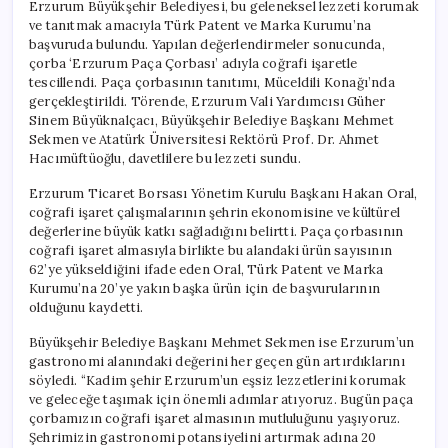
Erzurum Büyükşehir Belediyesi, bu geleneksel lezzeti korumak
ve tanıtmak amacıyla Türk Patent ve Marka Kurumu’na
başvuruda bulundu. Yapılan değerlendirmeler sonucunda,
çorba ‘Erzurum Paça Çorbası’ adıyla coğrafi işaretle
tescillendi. Paça çorbasının tanıtımı, Müceldili Konağı’nda
gerçekleştirildi. Törende, Erzurum Vali Yardımcısı Güher
Sinem Büyüknalçacı, Büyükşehir Belediye Başkanı Mehmet
Sekmen ve Atatürk Üniversitesi Rektörü Prof. Dr. Ahmet
Hacımüftüoğlu, davetlilere bu lezzeti sundu.
Erzurum Ticaret Borsası Yönetim Kurulu Başkanı Hakan Oral,
coğrafi işaret çalışmalarının şehrin ekonomisine ve kültürel
değerlerine büyük katkı sağladığını belirtti. Paça çorbasının
coğrafi işaret almasıyla birlikte bu alandaki ürün sayısının
62’ye yükseldiğini ifade eden Oral, Türk Patent ve Marka
Kurumu’na 20’ye yakın başka ürün için de başvurularının
olduğunu kaydetti.
Büyükşehir Belediye Başkanı Mehmet Sekmen ise Erzurum’un
gastronomi alanındaki değerini her geçen gün artırdıklarını
söyledi. “Kadim şehir Erzurum’un eşsiz lezzetlerini korumak
ve geleceğe taşımak için önemli adımlar atıyoruz. Bugün paça
çorbamızın coğrafi işaret almasının mutluluğunu yaşıyoruz.
Şehrimizin gastronomi potansiyelini artırmak adına 20