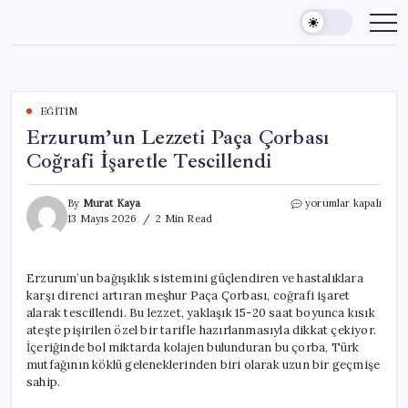
Skip
to
content
EĞITIM
Erzurum’un Lezzeti Paça Çorbası
Coğrafi İşaretle Tescillendi
Erzurum’un
By
Murat Kaya
yorumlar kapalı
Lezzeti
13 Mayıs 2026
2 Min Read
Paça
Çorbası
Coğrafi
Erzurum’un bağışıklık sistemini güçlendiren ve hastalıklara
İşaretle
karşı direnci artıran meşhur Paça Çorbası, coğrafi işaret
Tescillendi
için
alarak tescillendi. Bu lezzet, yaklaşık 15-20 saat boyunca kısık
ateşte pişirilen özel bir tarifle hazırlanmasıyla dikkat çekiyor.
İçeriğinde bol miktarda kolajen bulunduran bu çorba, Türk
mutfağının köklü geleneklerinden biri olarak uzun bir geçmişe
sahip.