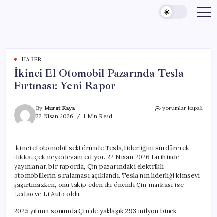
Skip
to
content
HABER
İkinci El Otomobil Pazarında Tesla
Fırtınası: Yeni Rapor
İkinci
By
Murat Kaya
yorumlar kapalı
El
22 Nisan 2026
1 Min Read
Otomobil
Pazarında
Tesla
İkinci el otomobil sektöründe Tesla, liderliğini sürdürerek
Fırtınası:
dikkat çekmeye devam ediyor. 22 Nisan 2026 tarihinde
Yeni
Rapor
yayınlanan bir raporda, Çin pazarındaki elektrikli
için
otomobillerin sıralaması açıklandı. Tesla’nın liderliği kimseyi
şaşırtmazken, onu takip eden iki önemli Çin markası ise
Ledao ve Li Auto oldu.
2025 yılının sonunda Çin’de yaklaşık 293 milyon binek