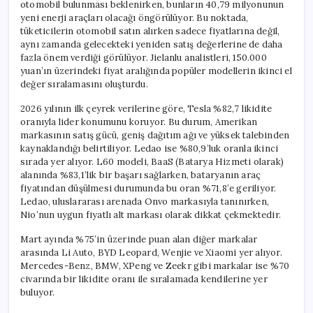
otomobil bulunması beklenirken, bunların 40,79 milyonunun
yeni enerji araçları olacağı öngörülüyor. Bu noktada,
tüketicilerin otomobil satın alırken sadece fiyatlarına değil,
aynı zamanda gelecekteki yeniden satış değerlerine de daha
fazla önem verdiği görülüyor. Jielanlu analistleri, 150.000
yuan’ın üzerindeki fiyat aralığında popüler modellerin ikinci el
değer sıralamasını oluşturdu.
2026 yılının ilk çeyrek verilerine göre, Tesla %82,7 likidite
oranıyla lider konumunu koruyor. Bu durum, Amerikan
markasının satış gücü, geniş dağıtım ağı ve yüksek talebinden
kaynaklandığı belirtiliyor. Ledao ise %80,9’luk oranla ikinci
sırada yer alıyor. L60 modeli, BaaS (Batarya Hizmeti olarak)
alanında %83,1’lik bir başarı sağlarken, bataryanın araç
fiyatından düşülmesi durumunda bu oran %71,8’e geriliyor.
Ledao, uluslararası arenada Onvo markasıyla tanınırken,
Nio’nun uygun fiyatlı alt markası olarak dikkat çekmektedir.
Mart ayında %75’in üzerinde puan alan diğer markalar
arasında Li Auto, BYD Leopard, Wenjie ve Xiaomi yer alıyor.
Mercedes-Benz, BMW, XPeng ve Zeekr gibi markalar ise %70
civarında bir likidite oranı ile sıralamada kendilerine yer
buluyor.