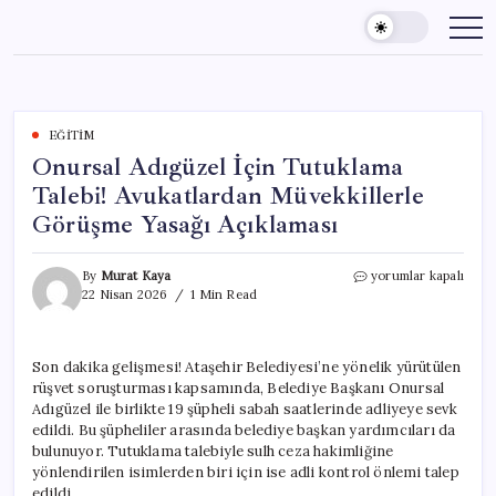
Skip
to
content
EĞITIM
Onursal Adıgüzel İçin Tutuklama
Talebi! Avukatlardan Müvekkillerle
Görüşme Yasağı Açıklaması
Onursal
By
Murat Kaya
yorumlar kapalı
Adıgüzel
22 Nisan 2026
1 Min Read
İçin
Tutuklama
Talebi!
Son dakika gelişmesi! Ataşehir Belediyesi’ne yönelik yürütülen
Avukatlardan
rüşvet soruşturması kapsamında, Belediye Başkanı Onursal
Müvekkillerle
Görüşme
Adıgüzel ile birlikte 19 şüpheli sabah saatlerinde adliyeye sevk
Yasağı
edildi. Bu şüpheliler arasında belediye başkan yardımcıları da
Açıklaması
bulunuyor. Tutuklama talebiyle sulh ceza hakimliğine
için
yönlendirilen isimlerden biri için ise adli kontrol önlemi talep
edildi.