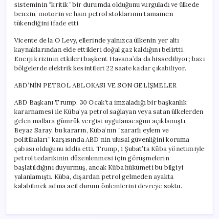
sisteminin “kritik” bir durumda olduğunu vurguladı ve ülkede
benzin, motorin ve ham petrol stoklarının tamamen
tükendiğini ifade etti.
Vicente de la O Levy, ellerinde yalnızca ülkenin yer altı
kaynaklarından elde ettikleri doğal gaz kaldığını belirtti.
Enerji krizinin etkileri başkent Havana’da da hissediliyor; bazı
bölgelerde elektrik kesintileri 22 saate kadar çıkabiliyor.
ABD’NİN PETROL ABLOKASI VE SON GELİŞMELER
ABD Başkanı Trump, 30 Ocak’ta imzaladığı bir başkanlık
kararnamesi ile Küba’ya petrol sağlayan veya satan ülkelerden
gelen mallara gümrük vergisi uygulanacağını açıklamıştı.
Beyaz Saray, bu kararın, Küba’nın “zararlı eylem ve
politikaları” karşısında ABD’nin ulusal güvenliğini koruma
çabası olduğunu iddia etti. Trump, 1 Şubat’ta Küba yönetimiyle
petrol tedarikinin düzenlenmesi için görüşmelerin
başlatıldığını duyurmuş, ancak Küba hükümeti bu bilgiyi
yalanlamıştı. Küba, dışardan petrol gelmeden ayakta
kalabilmek adına acil durum önlemlerini devreye soktu.