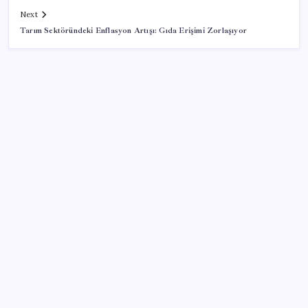
Next
Tarım Sektöründeki Enflasyon Artışı: Gıda Erişimi Zorlaşıyor
SON YAZILAR
GTA 6’nın oynanış videosu 27 Ağustos’ta Netflix’te
yayınlanacak
6 dev banka gümüş için yıl sonu beklentilerini
açıkladı
OpenAI, yapay zeka modellerinin sınırların dışına
çıktığını açıkladı