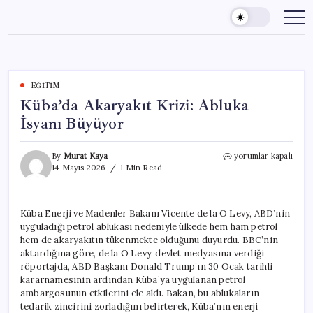
Skip
to
content
EĞITIM
Küba’da Akaryakıt Krizi: Abluka
İsyanı Büyüyor
Küba’da
By
Murat Kaya
yorumlar kapalı
Akaryakıt
14 Mayıs 2026
1 Min Read
Krizi:
Abluka
İsyanı
Küba Enerji ve Madenler Bakanı Vicente de la O Levy, ABD’nin
Büyüyor
uyguladığı petrol ablukası nedeniyle ülkede hem ham petrol
için
hem de akaryakıtın tükenmekte olduğunu duyurdu. BBC’nin
aktardığına göre, de la O Levy, devlet medyasına verdiği
röportajda, ABD Başkanı Donald Trump’ın 30 Ocak tarihli
kararnamesinin ardından Küba’ya uygulanan petrol
ambargosunun etkilerini ele aldı. Bakan, bu ablukaların
tedarik zincirini zorladığını belirterek, Küba’nın enerji