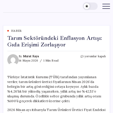
Skip
to
content
HABER
Tarım Sektöründeki Enflasyon Artışı:
Gıda Erişimi Zorlaşıyor
Tarım
By
Murat Kaya
yorumlar kapalı
Sektöründeki
14 Mayıs 2026
1 Min Read
Enflasyon
Artışı:
Gıda
Türkiye İstatistik Kurumu (TÜİK) tarafından yayımlanan
Erişimi
veriler, tarım ürünleri üretici fiyatlarının Nisan 2026’da
Zorlaşıyor
için
belirgin bir artış gösterdiğini ortaya koyuyor. Aylık bazda
%4,26’lık bir yükseliş yaşanırken, yıllık artış ise %42,53’e
ulaşmış durumda. Özellikle sebze grubunda yıllık artış oranı
%100’ü geçerek dikkatleri üzerine çekti.
2026 Nisan ayı itibarıyla Tarım Ürünleri Üretici Fiyat Endeksi