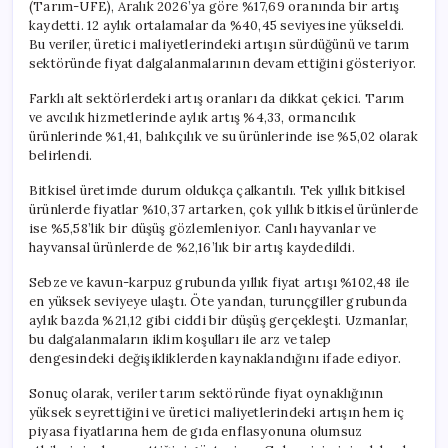
(Tarım-ÜFE), Aralık 2026’ya göre %17,69 oranında bir artış
kaydetti. 12 aylık ortalamalar da %40,45 seviyesine yükseldi.
Bu veriler, üretici maliyetlerindeki artışın sürdüğünü ve tarım
sektöründe fiyat dalgalanmalarının devam ettiğini gösteriyor.
Farklı alt sektörlerdeki artış oranları da dikkat çekici. Tarım
ve avcılık hizmetlerinde aylık artış %4,33, ormancılık
ürünlerinde %1,41, balıkçılık ve su ürünlerinde ise %5,02 olarak
belirlendi.
Bitkisel üretimde durum oldukça çalkantılı. Tek yıllık bitkisel
ürünlerde fiyatlar %10,37 artarken, çok yıllık bitkisel ürünlerde
ise %5,58’lik bir düşüş gözlemleniyor. Canlı hayvanlar ve
hayvansal ürünlerde de %2,16’lık bir artış kaydedildi.
Sebze ve kavun-karpuz grubunda yıllık fiyat artışı %102,48 ile
en yüksek seviyeye ulaştı. Öte yandan, turunçgiller grubunda
aylık bazda %21,12 gibi ciddi bir düşüş gerçekleşti. Uzmanlar,
bu dalgalanmaların iklim koşulları ile arz ve talep
dengesindeki değişikliklerden kaynaklandığını ifade ediyor.
Sonuç olarak, veriler tarım sektöründe fiyat oynaklığının
yüksek seyrettiğini ve üretici maliyetlerindeki artışın hem iç
piyasa fiyatlarına hem de gıda enflasyonuna olumsuz