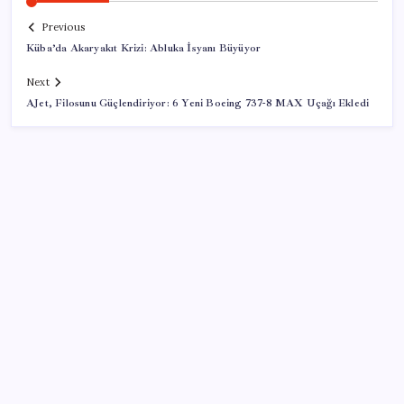
Previous
Küba’da Akaryakıt Krizi: Abluka İsyanı Büyüyor
Next
AJet, Filosunu Güçlendiriyor: 6 Yeni Boeing 737-8 MAX Uçağı Ekledi
SON YAZILAR
OpenAI, yapay zeka modellerinin sınırların dışına
çıktığını açıkladı
Türkiye’de İnternet Kullanım Oranı Ne Durumda?